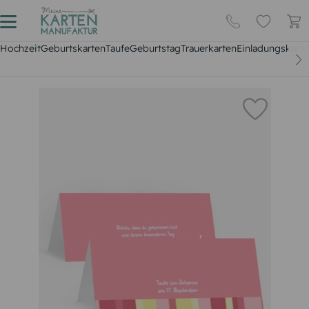
Hochzeit
Geburtskarten
Taufe
Geburtstag
Trauerkarten
Einladungskarte