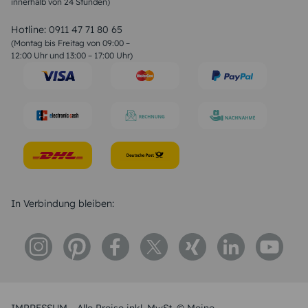
innerhalb von 24 Stunden)
Weihnachtsgedichte
Valentinstag Sprüche
Liebessprüche
Hotline:
0911 47 71 80 65
Geburtstagssprüche
(Montag bis Freitag von 09:00 –
Trauersprüche
12:00 Uhr und 13:00 – 17:00 Uhr)
Hochzeitstag Sprüche
Konfirmation Glückwünsche
Sprüche zur Geburt
In Verbindung bleiben: