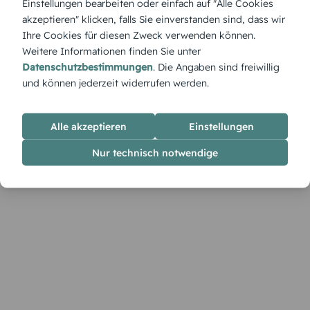
Einstellungen bearbeiten oder einfach auf "Alle Cookies
Fotomomente liebevoll zu integrieren. Im Designer kannst
akzeptieren" klicken, falls Sie einverstanden sind, dass wir
du Namen, Farben und Bilder frei gestalten.
Ihre Cookies für diesen Zweck verwenden können.
Weitere Informationen finden Sie unter
Datenschutzbestimmungen
. Die Angaben sind freiwillig
und können jederzeit widerrufen werden.
Alle akzeptieren
Einstellungen
Nur technisch notwendige