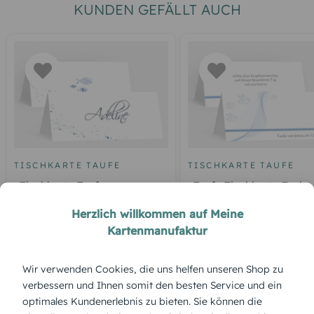
KUNDEN GEFÄLLT AUCH
TISCHKARTE TAUFE
TISCHKARTE TAUFE
Tischkarte Taufe
Taufe Tischkarte Taube
Wasserkranz
Herzlich willkommen auf Meine
Kartenmanufaktur
ÜBERBLICK:
Wir verwenden Cookies, die uns helfen unseren Shop zu
verbessern und Ihnen somit den besten Service und ein
Produktbeschreibung
optimales Kundenerlebnis zu bieten. Sie können die
„3 Bilder“ als Tischkarten geben dir die Möglichkeit, kleine