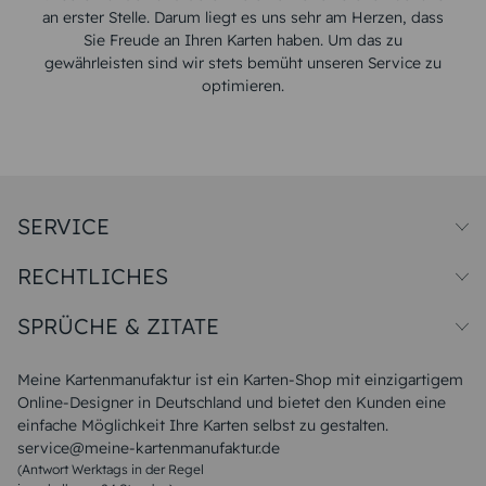
an erster Stelle. Darum liegt es uns sehr am Herzen, dass
Sie Freude an Ihren Karten haben. Um das zu
gewährleisten sind wir stets bemüht unseren Service zu
optimieren.
SERVICE
Preise und Versand
RECHTLICHES
Papiersorten
Muster/Musterset
Impressum
Unsere Produktion
SPRÜCHE & ZITATE
Widerrufsbelehrung
Magazin
Datenschutz
Sitemap
Alle Sprüche & Zitate
AGB
FAQ
Liebeskummer Sprüche
Meine Kartenmanufaktur ist ein Karten-Shop mit einzigartigem
Danke Sprüche
Online-Designer in Deutschland und bietet den Kunden eine
Sommer Sprüche
einfache Möglichkeit Ihre Karten selbst zu gestalten.
Muttertagssprüche
service@meine-kartenmanufaktur.de
Sprüche zur Hochzeit
(Antwort Werktags in der Regel
Sprüche zur Konfirmation & Kommunion