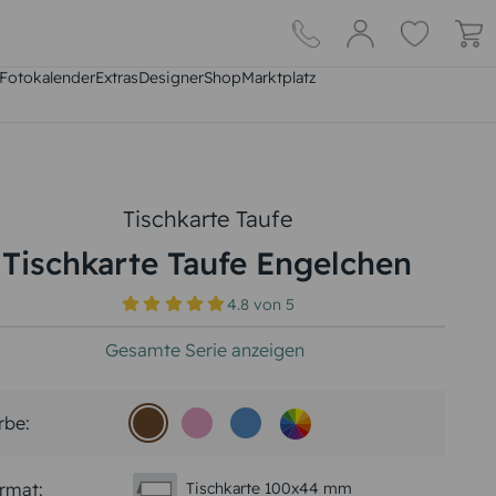
Fotokalender
Extras
DesignerShop
Marktplatz
Tischkarte Taufe
Tischkarte Taufe Engelchen
4.8
von
5
Gesamte Serie anzeigen
rbe:
rmat:
Tischkarte 100x44 mm