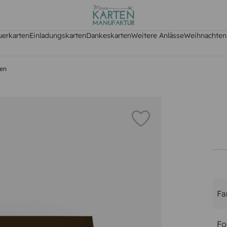
uerkarten
Einladungskarten
Dankeskarten
Weitere Anlässe
Weihnachten
hen
Fa
Fo