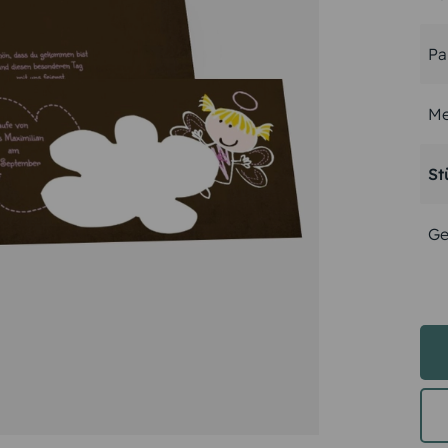
Pa
Me
St
Ge