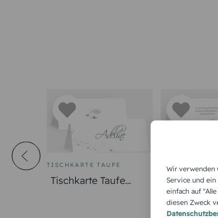
TISCHKARTE TAUFE
TISCHKARTE T
Wir verwenden C
Tischkarte Taufe
Taufe Tisch
Service und ein
einfach auf "All
Wasserkranz
Taube
diesen Zweck ve
Datenschutzb