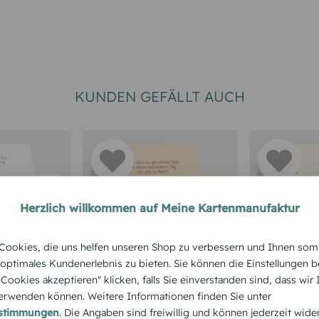
KUNDEN GEFÄLLT AUCH
Herzlich willkommen auf Meine Kartenmanufaktur
AUFE
TISCHKARTE TAUFE
TISCHKARTE
ookies, die uns helfen unseren Shop zu verbessern und Ihnen som
karte
Tischkarte zur Taufe
Tischkart
 optimales Kundenerlebnis zu bieten. Sie können die Einstellungen b
e Cookies akzeptieren" klicken, falls Sie einverstanden sind, dass wir
Blumenband
Kreuz
rwenden können. Weitere Informationen finden Sie unter
estimmungen
. Die Angaben sind freiwillig und können jederzeit wide