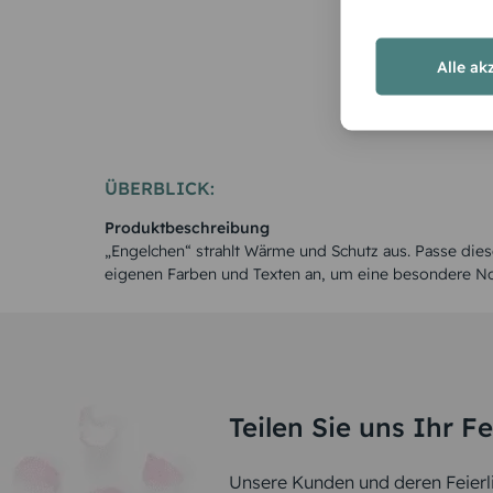
Alle ak
ÜBERBLICK:
Produktbeschreibung
„Engelchen“ strahlt Wärme und Schutz aus. Passe dies
eigenen Farben und Texten an, um eine besondere No
Teilen Sie uns Ihr F
Unsere Kunden und deren Feierli