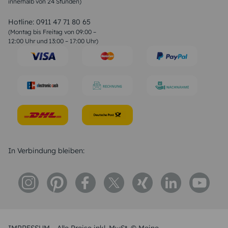
innerhalb von 24 Stunden)
Weihnachtsgedichte
Valentinstag Sprüche
Liebessprüche
Hotline:
0911 47 71 80 65
Geburtstagssprüche
(Montag bis Freitag von 09:00 –
Trauersprüche
12:00 Uhr und 13:00 – 17:00 Uhr)
Hochzeitstag Sprüche
Konfirmation Glückwünsche
Sprüche zur Geburt
In Verbindung bleiben: