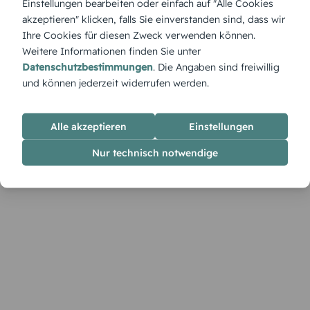
Einstellungen bearbeiten oder einfach auf "Alle Cookies
den Tisch. Gestalte sie im Designer mit deinen individuellen
akzeptieren" klicken, falls Sie einverstanden sind, dass wir
Farbwünschen und Texten.
Ihre Cookies für diesen Zweck verwenden können.
Weitere Informationen finden Sie unter
Datenschutzbestimmungen
. Die Angaben sind freiwillig
und können jederzeit widerrufen werden.
Alle akzeptieren
Einstellungen
Nur technisch notwendige