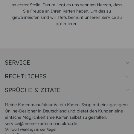
an erster Stelle. Darum liegt es uns sehr am Herzen, dass
Sie Freude an Ihren Karten haben. Um das zu
gewährleisten sind wir stets bemüht unseren Service zu
optimieren.
SERVICE
Preise und Versand
RECHTLICHES
Papiersorten
Muster/Musterset
Impressum
Unsere Produktion
SPRÜCHE & ZITATE
Widerrufsbelehrung
Magazin
Datenschutz
Sitemap
Alle Sprüche & Zitate
AGB
FAQ
Liebeskummer Sprüche
Meine Kartenmanufaktur ist ein Karten-Shop mit einzigartigem
Danke Sprüche
Online-Designer in Deutschland und bietet den Kunden eine
Sommer Sprüche
einfache Möglichkeit Ihre Karten selbst zu gestalten.
Muttertagssprüche
service@meine-kartenmanufaktur.de
Sprüche zur Hochzeit
(Antwort Werktags in der Regel
Sprüche zur Konfirmation & Kommunion