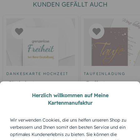
KUNDEN GEFÄLLT AUCH
DANKESKARTE HOCHZEIT
TAUFEINLADUNG
Blankokarte
Tauffest
Herzlich willkommen auf Meine
Kartenmanufaktur
ÜBERBLICK:
Wir verwenden Cookies, die uns helfen unseren Shop zu
verbessern und Ihnen somit den besten Service und ein
Produktbeschreibung
optimales Kundenerlebnis zu bieten. Sie können die
„Shorts und ein T-Shirt“ bringen sommerliche Leichtigkeit an