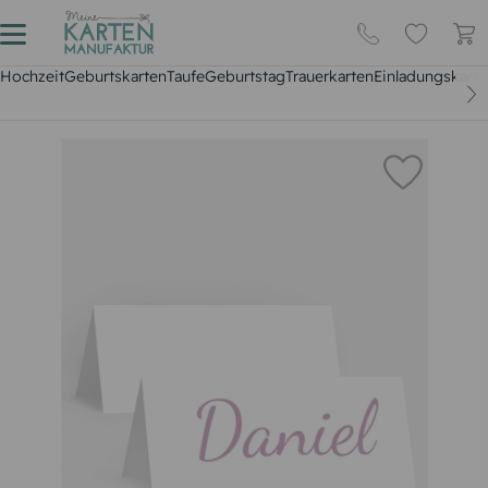
Hochzeit
Geburtskarten
Taufe
Geburtstag
Trauerkarten
Einladungskarte