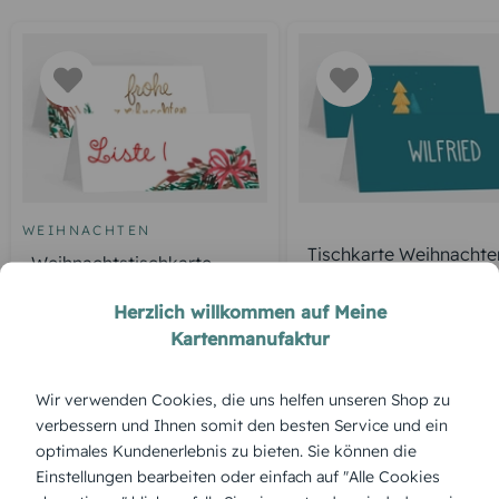
WEIHNACHTEN
Tischkarte Weihnachte
Weihnachtstischkarte
fröhliche Winterzeit
Weihnachtskranz
Herzlich willkommen auf Meine
Kartenmanufaktur
ÜBERBLICK:
Wir verwenden Cookies, die uns helfen unseren Shop zu
verbessern und Ihnen somit den besten Service und ein
Produktbeschreibung
optimales Kundenerlebnis zu bieten. Sie können die
'Borte' – feines, dekoratives Muster wie aus edler Spitze, das
Einstellungen bearbeiten oder einfach auf "Alle Cookies
Eleganz und festliche Zurückhaltung auf den Tisch bringt.