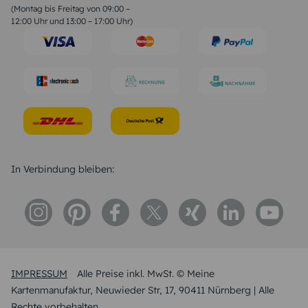
Geburtstagssprüche
(Montag bis Freitag von 09:00 –
Trauersprüche
12:00 Uhr und 13:00 – 17:00 Uhr)
Hochzeitstag Sprüche
Konfirmation Glückwünsche
Sprüche zur Geburt
In Verbindung bleiben:
IMPRESSUM
Alle Preise inkl. MwSt. © Meine
Kartenmanufaktur, Neuwieder Str, 17, 90411 Nürnberg | Alle
Rechte vorbehalten