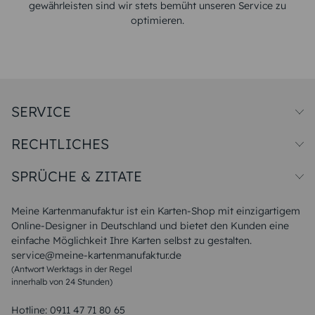
gewährleisten sind wir stets bemüht unseren Service zu
optimieren.
SERVICE
Preise und Versand
RECHTLICHES
Papiersorten
Muster/Musterset
Impressum
Unsere Produktion
SPRÜCHE & ZITATE
Widerrufsbelehrung
Magazin
Datenschutz
Sitemap
Alle Sprüche & Zitate
AGB
FAQ
Liebeskummer Sprüche
Meine Kartenmanufaktur ist ein Karten-Shop mit einzigartigem
Danke Sprüche
Online-Designer in Deutschland und bietet den Kunden eine
Sommer Sprüche
einfache Möglichkeit Ihre Karten selbst zu gestalten.
Muttertagssprüche
service@meine-kartenmanufaktur.de
Sprüche zur Hochzeit
(Antwort Werktags in der Regel
Sprüche zur Konfirmation & Kommunion
innerhalb von 24 Stunden)
Weihnachtsgedichte
Valentinstag Sprüche
Liebessprüche
Hotline:
0911 47 71 80 65