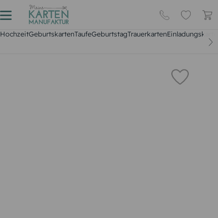
Hochzeit
Geburtskarten
Taufe
Geburtstag
Trauerkarten
Einladungskarte