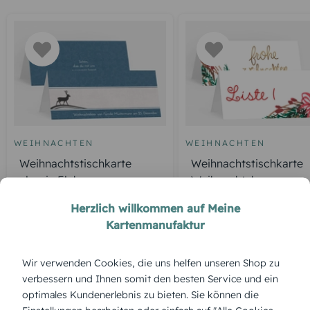
WEIHNACHTEN
WEIHNACHTEN
Weihnachtstischkarte
Weihnachtstischkarte
classic Elch
Weihnachtskranz
Herzlich willkommen auf Meine
Kartenmanufaktur
ÜBERBLICK:
Wir verwenden Cookies, die uns helfen unseren Shop zu
Produktbeschreibung
verbessern und Ihnen somit den besten Service und ein
Das „Scribble“-Design bringt künstlerische Leichtigkeit auf
optimales Kundenerlebnis zu bieten. Sie können die
den Tisch – wie eine spontane Skizze voller