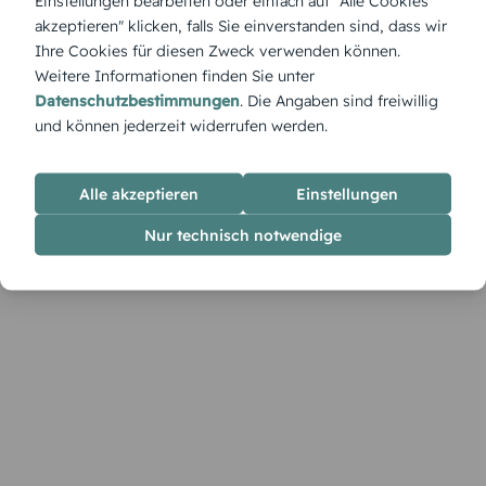
Einstellungen bearbeiten oder einfach auf "Alle Cookies
Festtagsstimmung, ideal für moderne und kreative
akzeptieren" klicken, falls Sie einverstanden sind, dass wir
Gastgeber.
Ihre Cookies für diesen Zweck verwenden können.
Weitere Informationen finden Sie unter
Datenschutzbestimmungen
. Die Angaben sind freiwillig
und können jederzeit widerrufen werden.
Alle akzeptieren
Einstellungen
Nur technisch notwendige