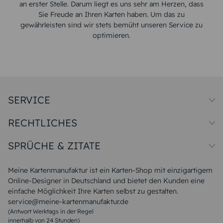
an erster Stelle. Darum liegt es uns sehr am Herzen, dass
Sie Freude an Ihren Karten haben. Um das zu
gewährleisten sind wir stets bemüht unseren Service zu
optimieren.
SERVICE
Preise und Versand
RECHTLICHES
Papiersorten
Muster/Musterset
Impressum
Unsere Produktion
SPRÜCHE & ZITATE
Widerrufsbelehrung
Magazin
Datenschutz
Sitemap
Alle Sprüche & Zitate
AGB
FAQ
Liebeskummer Sprüche
Meine Kartenmanufaktur ist ein Karten-Shop mit einzigartigem
Danke Sprüche
Online-Designer in Deutschland und bietet den Kunden eine
Sommer Sprüche
einfache Möglichkeit Ihre Karten selbst zu gestalten.
Muttertagssprüche
service@meine-kartenmanufaktur.de
Sprüche zur Hochzeit
(Antwort Werktags in der Regel
Sprüche zur Konfirmation & Kommunion
innerhalb von 24 Stunden)
Weihnachtsgedichte