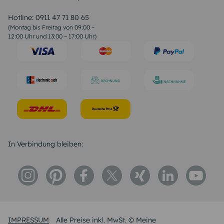
Valentinstag Sprüche
Liebessprüche
Hotline:
0911 47 71 80 65
Geburtstagssprüche
(Montag bis Freitag von 09:00 –
Trauersprüche
12:00 Uhr und 13:00 – 17:00 Uhr)
Hochzeitstag Sprüche
Konfirmation Glückwünsche
Sprüche zur Geburt
In Verbindung bleiben:
IMPRESSUM
Alle Preise inkl. MwSt. © Meine