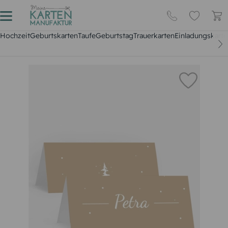
Hochzeit
Geburtskarten
Taufe
Geburtstag
Trauerkarten
Einladungskarte