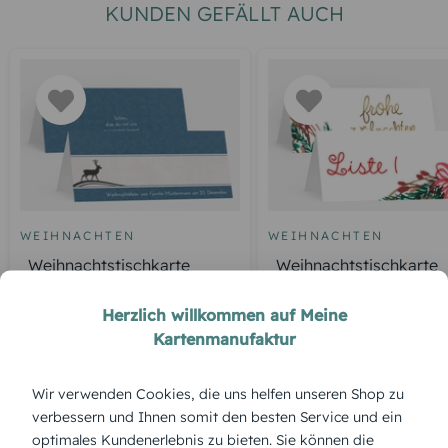
KUNDEN GEFÄLLT AUCH
WEIHNACHTEN
WEIHNACHTEN
Weihnachtstischkarte
Weihnachtstischkarte
classic Elch
Weihnachtskranz
Herzlich willkommen auf Meine
Kartenmanufaktur
ÜBERBLICK:
Wir verwenden Cookies, die uns helfen unseren Shop zu
Produktbeschreibung
verbessern und Ihnen somit den besten Service und ein
'Waldgeschichte' – verschneite Tannen, sanftes Licht und
optimales Kundenerlebnis zu bieten. Sie können die