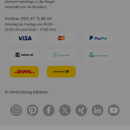
(Antwort Werktags in der Regel
Sprüche zur Konfirmation & Kommunion
innerhalb von 24 Stunden)
Weihnachtsgedichte
Valentinstag Sprüche
Liebessprüche
Hotline:
0911 47 71 80 65
Geburtstagssprüche
(Montag bis Freitag von 09:00 –
Trauersprüche
12:00 Uhr und 13:00 – 17:00 Uhr)
Hochzeitstag Sprüche
Konfirmation Glückwünsche
Sprüche zur Geburt
In Verbindung bleiben: