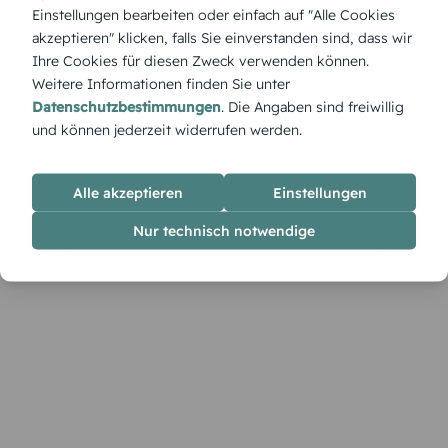
kleine Waldbewohner schaffen eine Szene wie aus einem
Einstellungen bearbeiten oder einfach auf "Alle Cookies
Wintermärchen. Diese Tischkarte lädt ein, beim Festmahl in
akzeptieren" klicken, falls Sie einverstanden sind, dass wir
Gedanken durch einen stillen, funkelnden Wald zu spazieren.
Ihre Cookies für diesen Zweck verwenden können.
Weitere Informationen finden Sie unter
Datenschutzbestimmungen
. Die Angaben sind freiwillig
und können jederzeit widerrufen werden.
Alle akzeptieren
Einstellungen
Nur technisch notwendige