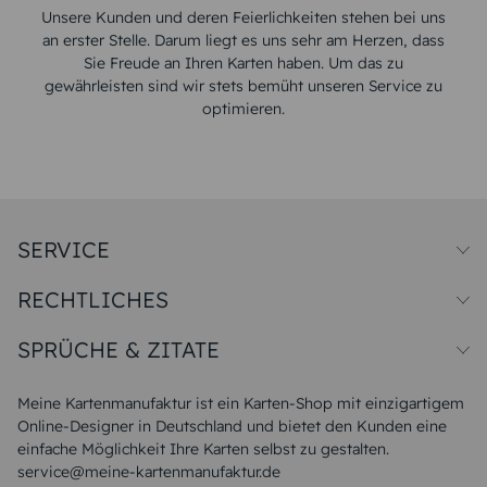
Unsere Kunden und deren Feierlichkeiten stehen bei uns
an erster Stelle. Darum liegt es uns sehr am Herzen, dass
Sie Freude an Ihren Karten haben. Um das zu
gewährleisten sind wir stets bemüht unseren Service zu
optimieren.
SERVICE
Preise und Versand
RECHTLICHES
Papiersorten
Muster/Musterset
Impressum
Unsere Produktion
SPRÜCHE & ZITATE
Widerrufsbelehrung
Magazin
Datenschutz
Sitemap
Alle Sprüche & Zitate
AGB
FAQ
Liebeskummer Sprüche
Meine Kartenmanufaktur ist ein Karten-Shop mit einzigartigem
Danke Sprüche
Online-Designer in Deutschland und bietet den Kunden eine
Sommer Sprüche
einfache Möglichkeit Ihre Karten selbst zu gestalten.
Muttertagssprüche
service@meine-kartenmanufaktur.de
Sprüche zur Hochzeit