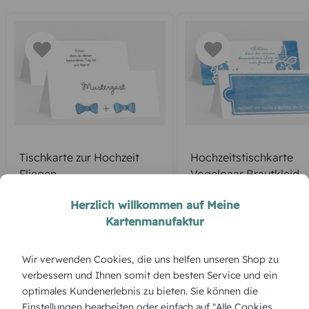
Tischkarte zur Hochzeit
Hochzeitstischkarte
Fliegen
Vogelpaar Brautkleid
Herzlich willkommen auf Meine
Kartenmanufaktur
ÜBERBLICK:
Wir verwenden Cookies, die uns helfen unseren Shop zu
Produktbeschreibung
verbessern und Ihnen somit den besten Service und ein
„Mr+Mr“ feiert gleichgeschlechtliche Liebe mit Stil. Das klare
optimales Kundenerlebnis zu bieten. Sie können die
Design lässt sich flexibel mit euren Namen und persönlichen
Akzenten im Designer veredeln – für eine moderne,
Einstellungen bearbeiten oder einfach auf "Alle Cookies