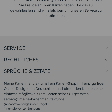
an erster Stelle. Darum liegt es uns sehr am Herzen, dass
Sie Freude an Ihren Karten haben. Um das zu
gewährleisten sind wir stets bemüht unseren Service zu
optimieren.
SERVICE
Preise und Versand
RECHTLICHES
Papiersorten
Muster/Musterset
Impressum
Unsere Produktion
SPRÜCHE & ZITATE
Widerrufsbelehrung
Magazin
Datenschutz
Sitemap
Alle Sprüche & Zitate
AGB
FAQ
Liebeskummer Sprüche
Meine Kartenmanufaktur ist ein Karten-Shop mit einzigartigem
Danke Sprüche
Online-Designer in Deutschland und bietet den Kunden eine
Sommer Sprüche
einfache Möglichkeit Ihre Karten selbst zu gestalten.
Muttertagssprüche
service@meine-kartenmanufaktur.de
Sprüche zur Hochzeit
(Antwort Werktags in der Regel
Sprüche zur Konfirmation & Kommunion
innerhalb von 24 Stunden)
Weihnachtsgedichte