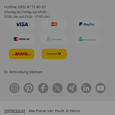
Valentinstag Sprüche
Liebessprüche
Hotline:
0911 47 71 80 65
Geburtstagssprüche
(Montag bis Freitag von 09:00 –
Trauersprüche
12:00 Uhr und 13:00 – 17:00 Uhr)
Hochzeitstag Sprüche
Konfirmation Glückwünsche
Sprüche zur Geburt
In Verbindung bleiben:
IMPRESSUM
Alle Preise inkl. MwSt. © Meine