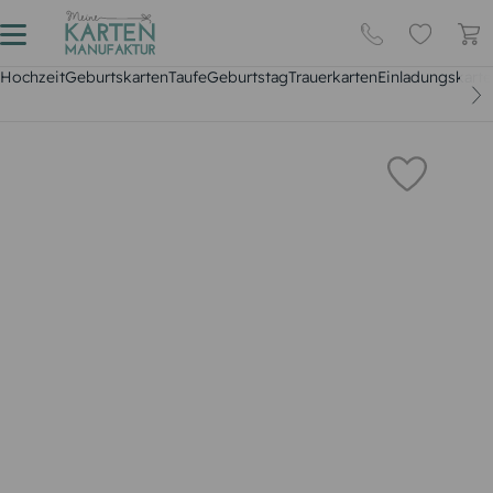
Hochzeit
Geburtskarten
Taufe
Geburtstag
Trauerkarten
Einladungskarte