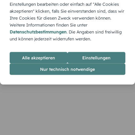
Die Tischkarte „Floral“ verleiht der Festtafel einen
Einstellungen bearbeiten oder einfach auf "Alle Cookies
romantisch-blumigen Charme. Ergänze im Designer Namen
akzeptieren" klicken, falls Sie einverstanden sind, dass wir
und Details passend zu deiner Dekoration.
Ihre Cookies für diesen Zweck verwenden können.
Weitere Informationen finden Sie unter
Datenschutzbestimmungen
. Die Angaben sind freiwillig
und können jederzeit widerrufen werden.
Alle akzeptieren
Einstellungen
Nur technisch notwendige