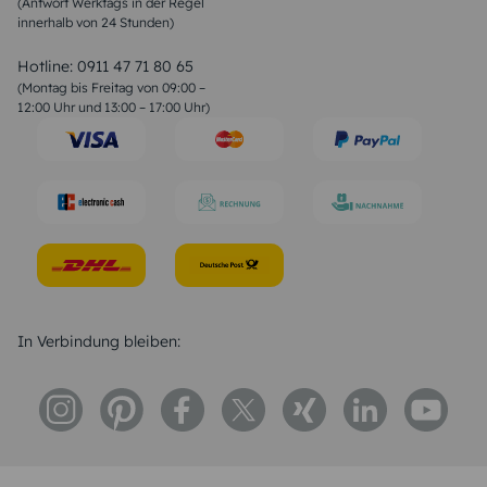
(Antwort Werktags in der Regel
Sprüche zur Konfirmation & Kommunion
innerhalb von 24 Stunden)
Weihnachtsgedichte
Valentinstag Sprüche
Liebessprüche
Hotline:
0911 47 71 80 65
Geburtstagssprüche
(Montag bis Freitag von 09:00 –
Trauersprüche
12:00 Uhr und 13:00 – 17:00 Uhr)
Hochzeitstag Sprüche
Konfirmation Glückwünsche
Sprüche zur Geburt
In Verbindung bleiben: