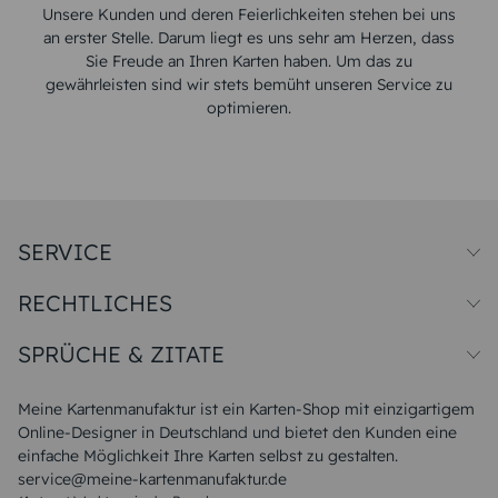
Unsere Kunden und deren Feierlichkeiten stehen bei uns
an erster Stelle. Darum liegt es uns sehr am Herzen, dass
Sie Freude an Ihren Karten haben. Um das zu
gewährleisten sind wir stets bemüht unseren Service zu
optimieren.
SERVICE
Preise und Versand
RECHTLICHES
Papiersorten
Muster/Musterset
Impressum
Unsere Produktion
SPRÜCHE & ZITATE
Widerrufsbelehrung
Magazin
Datenschutz
Sitemap
Alle Sprüche & Zitate
AGB
FAQ
Liebeskummer Sprüche
Meine Kartenmanufaktur ist ein Karten-Shop mit einzigartigem
Danke Sprüche
Online-Designer in Deutschland und bietet den Kunden eine
Sommer Sprüche
einfache Möglichkeit Ihre Karten selbst zu gestalten.
Muttertagssprüche
service@meine-kartenmanufaktur.de
Sprüche zur Hochzeit