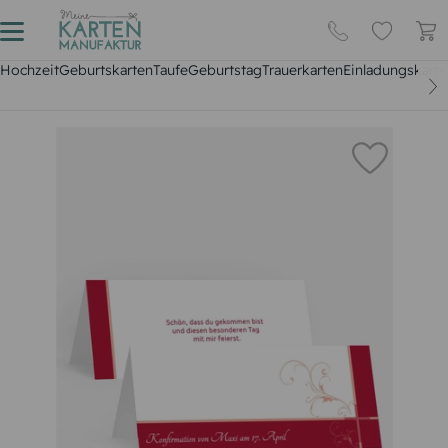
Hochzeit
Geburtskarten
Taufe
Geburtstag
Trauerkarten
Einladungskarte