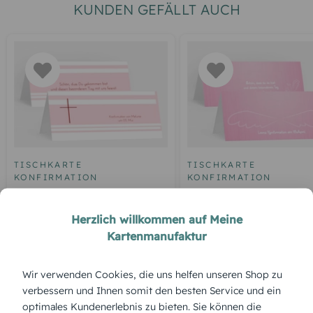
KUNDEN GEFÄLLT AUCH
TISCHKARTE
TISCHKARTE
KONFIRMATION
KONFIRMATION
Tischkarte Konfirmation
Tischkarte Konfirmati
Kreuz
Angel Wings
Herzlich willkommen auf Meine
Kartenmanufaktur
Wir verwenden Cookies, die uns helfen unseren Shop zu
ÜBERBLICK:
verbessern und Ihnen somit den besten Service und ein
Produktbeschreibung
optimales Kundenerlebnis zu bieten. Sie können die