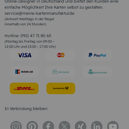
Online-Designer in Deutschland und bietet den Kunden eine
Sommer Sprüche
einfache Möglichkeit Ihre Karten selbst zu gestalten.
Muttertagssprüche
service@meine-kartenmanufaktur.de
Sprüche zur Hochzeit
(Antwort Werktags in der Regel
Sprüche zur Konfirmation & Kommunion
innerhalb von 24 Stunden)
Weihnachtsgedichte
Valentinstag Sprüche
Liebessprüche
Hotline:
0911 47 71 80 65
Geburtstagssprüche
(Montag bis Freitag von 09:00 –
Trauersprüche
12:00 Uhr und 13:00 – 17:00 Uhr)
Hochzeitstag Sprüche
Konfirmation Glückwünsche
Sprüche zur Geburt
In Verbindung bleiben: