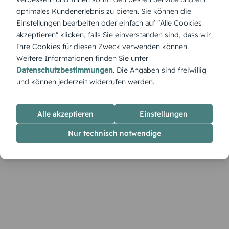
Die weite Horizontlinie und das stille Wasser verleihen der
optimales Kundenerlebnis zu bieten. Sie können die
Trauerkarte Baum am See 2 quer eine gelöste Ruhe. Das
Einstellungen bearbeiten oder einfach auf "Alle Cookies
Querformat bietet großzügige Flächen für Texte und
akzeptieren" klicken, falls Sie einverstanden sind, dass wir
Erinnerungsbilder. Dezente Gestaltung lässt Emotionen
Ihre Cookies für diesen Zweck verwenden können.
wirken. Im Designer sind Reihenfolge, Größen und Details
frei anpassbar, bis alles stimmig zusammenfindet.
Weitere Informationen finden Sie unter
Datenschutzbestimmungen
. Die Angaben sind freiwillig
und können jederzeit widerrufen werden.
Alle akzeptieren
Einstellungen
Nur technisch notwendige