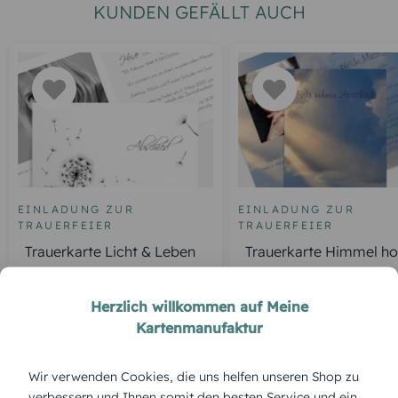
KUNDEN GEFÄLLT AUCH
EINLADUNG ZUR
EINLADUNG ZUR
TRAUERFEIER
TRAUERFEIER
Trauerkarte Licht & Leben
Trauerkarte Himmel h
Pusteblume
Herzlich willkommen auf Meine
Kartenmanufaktur
ÜBERBLICK:
Wir verwenden Cookies, die uns helfen unseren Shop zu
Produktbeschreibung
verbessern und Ihnen somit den besten Service und ein