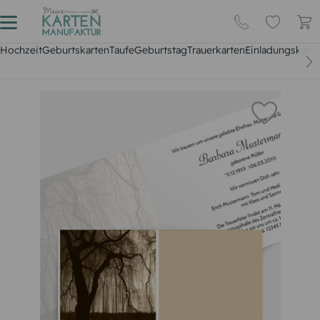
Hochzeit
Geburtskarten
Taufe
Geburtstag
Trauerkarten
Einladungskarte