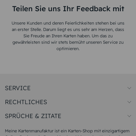
Teilen Sie uns Ihr Feedback mit
Unsere Kunden und deren Feierlichkeiten stehen bei uns
an erster Stelle. Darum liegt es uns sehr am Herzen, dass
Sie Freude an Ihren Karten haben. Um das zu
gewährleisten sind wir stets bemüht unseren Service zu
optimieren.
SERVICE
Preise und Versand
RECHTLICHES
Papiersorten
Muster/Musterset
Impressum
Unsere Produktion
SPRÜCHE & ZITATE
Widerrufsbelehrung
Magazin
Datenschutz
Sitemap
Alle Sprüche & Zitate
AGB
FAQ
Liebeskummer Sprüche
Meine Kartenmanufaktur ist ein Karten-Shop mit einzigartigem
Danke Sprüche