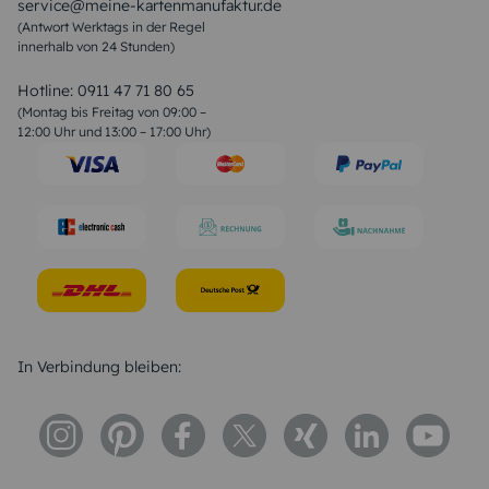
service@meine-kartenmanufaktur.de
Sprüche zur Hochzeit
(Antwort Werktags in der Regel
Sprüche zur Konfirmation & Kommunion
innerhalb von 24 Stunden)
Weihnachtsgedichte
Valentinstag Sprüche
Liebessprüche
Hotline:
0911 47 71 80 65
Geburtstagssprüche
(Montag bis Freitag von 09:00 –
Trauersprüche
12:00 Uhr und 13:00 – 17:00 Uhr)
Hochzeitstag Sprüche
Konfirmation Glückwünsche
Sprüche zur Geburt
In Verbindung bleiben: