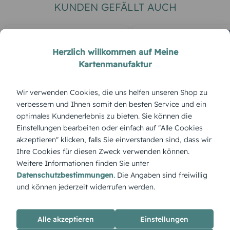
KUNDEN GEFÄLLT AUCH
Herzlich willkommen auf Meine
Kartenmanufaktur
Wir verwenden Cookies, die uns helfen unseren Shop zu
verbessern und Ihnen somit den besten Service und ein
optimales Kundenerlebnis zu bieten. Sie können die
EINLADUNG ZUR
EINLADUNG ZUR
Einstellungen bearbeiten oder einfach auf "Alle Cookies
TRAUERFEIER
TRAUERFEIER
akzeptieren" klicken, falls Sie einverstanden sind, dass wir
Trauerkarte Licht & Leben
Trauerkarte Himmel h
Ihre Cookies für diesen Zweck verwenden können.
Pusteblume
Weitere Informationen finden Sie unter
Datenschutzbestimmungen
. Die Angaben sind freiwillig
und können jederzeit widerrufen werden.
ÜBERBLICK:
Alle akzeptieren
Einstellungen
Produktbeschreibung