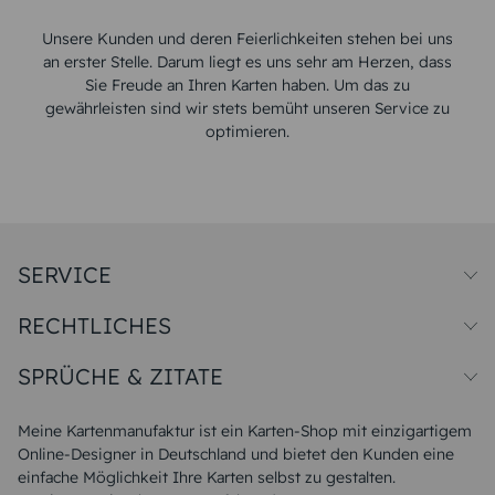
Unsere Kunden und deren Feierlichkeiten stehen bei uns
an erster Stelle. Darum liegt es uns sehr am Herzen, dass
Sie Freude an Ihren Karten haben. Um das zu
gewährleisten sind wir stets bemüht unseren Service zu
optimieren.
SERVICE
Preise und Versand
RECHTLICHES
Papiersorten
Muster/Musterset
Impressum
Unsere Produktion
SPRÜCHE & ZITATE
Widerrufsbelehrung
Magazin
Datenschutz
Sitemap
Alle Sprüche & Zitate
AGB
FAQ
Liebeskummer Sprüche
Meine Kartenmanufaktur ist ein Karten-Shop mit einzigartigem
Danke Sprüche
Online-Designer in Deutschland und bietet den Kunden eine
Sommer Sprüche
einfache Möglichkeit Ihre Karten selbst zu gestalten.
Muttertagssprüche