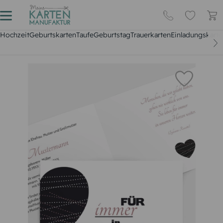
Hochzeit
Geburtskarten
Taufe
Geburtstag
Trauerkarten
Einladungskarte