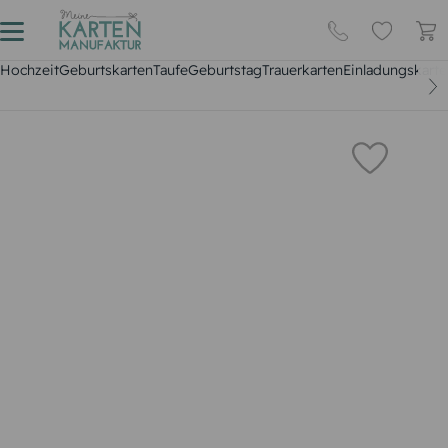
Hochzeit
Geburtskarten
Taufe
Geburtstag
Trauerkarten
Einladungskarte