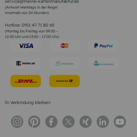
service@meine-kartenmanufaktur.de
Sprüche zur Hochzeit
(Antwort Werktags in der Regel
Sprüche zur Konfirmation & Kommunion
innerhalb von 24 Stunden)
Weihnachtsgedichte
Valentinstag Sprüche
Liebessprüche
Hotline:
0911 47 71 80 65
Geburtstagssprüche
(Montag bis Freitag von 09:00 –
Trauersprüche
12:00 Uhr und 13:00 – 17:00 Uhr)
Hochzeitstag Sprüche
Konfirmation Glückwünsche
Sprüche zur Geburt
In Verbindung bleiben: