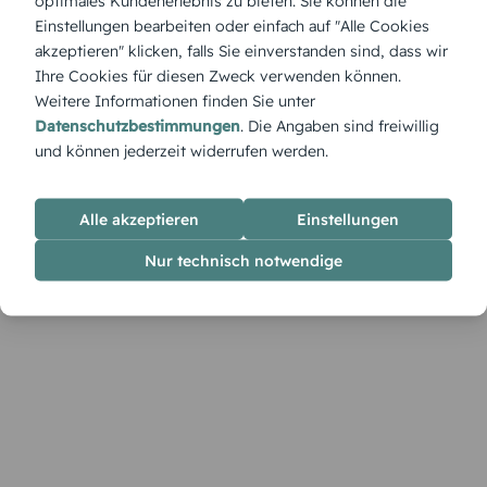
optimales Kundenerlebnis zu bieten. Sie können die
Ein stiller Holzsteg ins Wasser – die Trauerkarte Steg hoch
Einstellungen bearbeiten oder einfach auf "Alle Cookies
vermittelt Geborgenheit und Zuversicht. Das Hochformat
akzeptieren" klicken, falls Sie einverstanden sind, dass wir
betont die Tiefe und Klarheit des Motivs. Anpassungen sind
Ihre Cookies für diesen Zweck verwenden können.
im Designer einfach möglich.
Weitere Informationen finden Sie unter
Datenschutzbestimmungen
. Die Angaben sind freiwillig
und können jederzeit widerrufen werden.
Alle akzeptieren
Einstellungen
Nur technisch notwendige