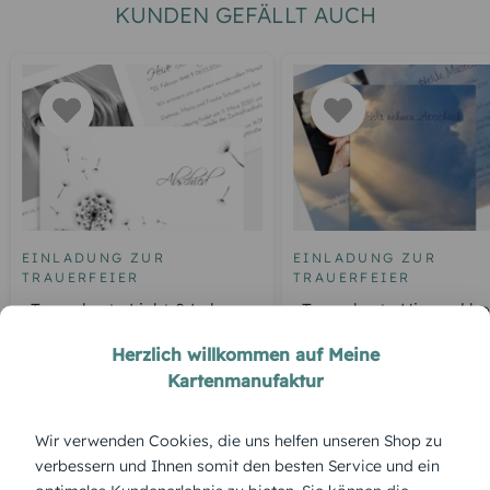
KUNDEN GEFÄLLT AUCH
EINLADUNG ZUR
EINLADUNG ZUR
TRAUERFEIER
TRAUERFEIER
Trauerkarte Licht & Leben
Trauerkarte Himmel h
Pusteblume
Herzlich willkommen auf Meine
Kartenmanufaktur
ÜBERBLICK:
Wir verwenden Cookies, die uns helfen unseren Shop zu
verbessern und Ihnen somit den besten Service und ein
Produktbeschreibung