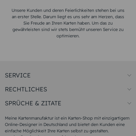
Unsere Kunden und deren Feierlichkeiten stehen bei uns
an erster Stelle. Darum liegt es uns sehr am Herzen, dass
Sie Freude an Ihren Karten haben. Um das zu
gewährleisten sind wir stets bemüht unseren Service zu
optimieren.
SERVICE
Preise und Versand
RECHTLICHES
Papiersorten
Muster/Musterset
Impressum
Unsere Produktion
SPRÜCHE & ZITATE
Widerrufsbelehrung
Magazin
Datenschutz
Sitemap
Alle Sprüche & Zitate
AGB
FAQ
Liebeskummer Sprüche
Meine Kartenmanufaktur ist ein Karten-Shop mit einzigartigem
Danke Sprüche
Online-Designer in Deutschland und bietet den Kunden eine
Sommer Sprüche
einfache Möglichkeit Ihre Karten selbst zu gestalten.
Muttertagssprüche