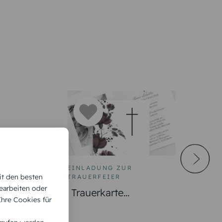
 ZUR
EINLADUNG ZUR
it den besten
R
TRAUERFEIER
earbeiten oder
te Letztes
Trauerkarte
 Ihre Cookies für
 Erinnern
Blumenfreundin