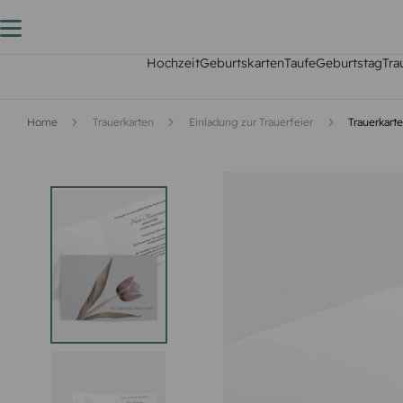
Hochzeit
Geburtskarten
Taufe
Geburtstag
Tra
Home
Trauerkarten
Einladung zur Trauerfeier
Trauerkart