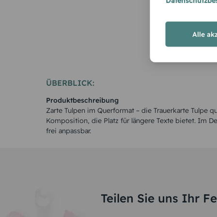
Datenschutzb
Alle ak
ÜBERBLICK:
Produktbeschreibung
Zarte Tulpen im Querformat – die Trauerkarte Tulpe q
Komposition, die Platz für längere Texte bietet. Im D
frei anpassbar.
Teilen Sie uns Ihr F