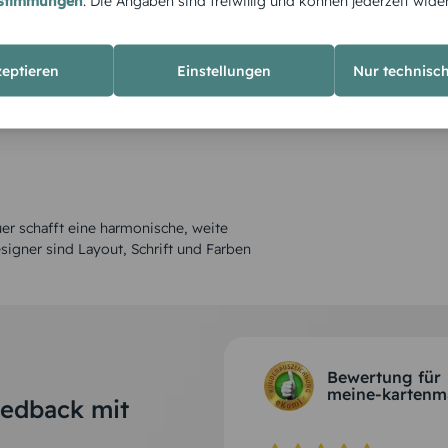
estimmungen
. Die Angaben sind freiwillig und können jederzeit wide
zeptieren
Einstellungen
Nur technisc
uer schafft eine harmonische, weite
esigner sind Layout, Schrift und Farben
Bewertung für
meine-kartenm
eedback mit