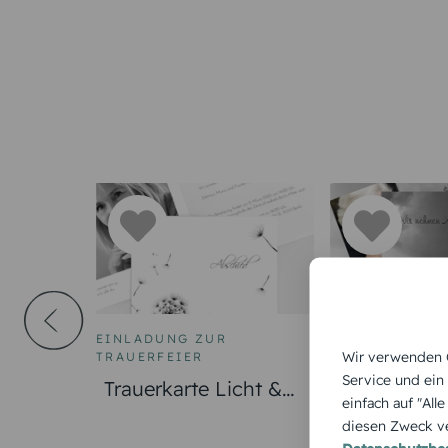
EINLADUNG ZUR
EINLADUNG Z
Wir verwenden C
TRAUERFEIER
TRAUERFEIER
Service und ein
Trauerkarte Licht &
Trauerkart
einfach auf "All
Leben Pusteblume
hoch
diesen Zweck ve