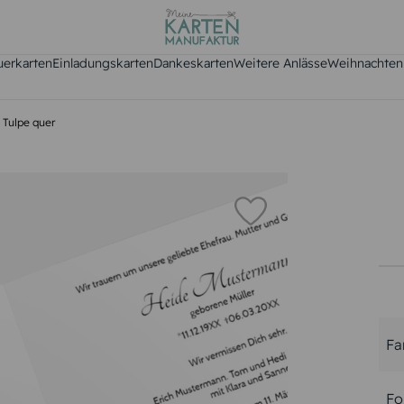
uerkarten
Einladungskarten
Dankeskarten
Weitere Anlässe
Weihnachten
e Tulpe quer
Fa
Fo