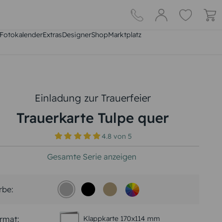
Fotokalender
Extras
DesignerShop
Marktplatz
Einladung zur Trauerfeier
Trauerkarte Tulpe quer
4.8
von
5
Gesamte Serie anzeigen
rbe:
rmat:
Klappkarte 170x114 mm