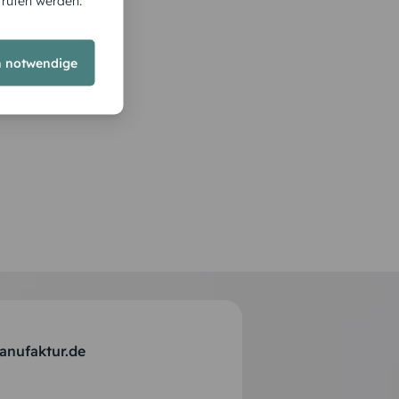
rrufen werden.
h notwendige
anufaktur.de