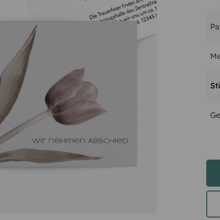
Pa
Me
St
Ge