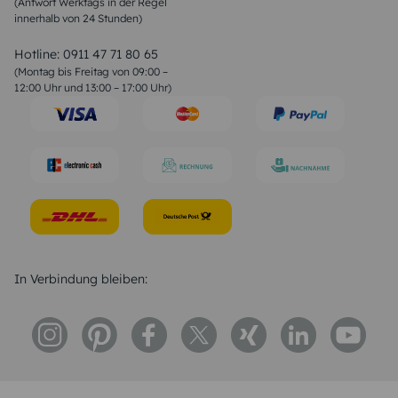
(Antwort Werktags in der Regel
Sprüche zur Konfirmation & Kommunion
innerhalb von 24 Stunden)
Weihnachtsgedichte
Valentinstag Sprüche
Liebessprüche
Hotline:
0911 47 71 80 65
Geburtstagssprüche
(Montag bis Freitag von 09:00 –
Trauersprüche
12:00 Uhr und 13:00 – 17:00 Uhr)
Hochzeitstag Sprüche
Konfirmation Glückwünsche
Sprüche zur Geburt
In Verbindung bleiben: