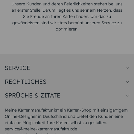
Unsere Kunden und deren Feierlichkeiten stehen bei uns
an erster Stelle. Darum liegt es uns sehr am Herzen, dass
Sie Freude an Ihren Karten haben. Um das zu
gewährleisten sind wir stets bemüht unseren Service zu
optimieren.
SERVICE
Preise und Versand
RECHTLICHES
Papiersorten
Muster/Musterset
Impressum
Unsere Produktion
SPRÜCHE & ZITATE
Widerrufsbelehrung
Magazin
Datenschutz
Sitemap
Alle Sprüche & Zitate
AGB
FAQ
Liebeskummer Sprüche
Meine Kartenmanufaktur ist ein Karten-Shop mit einzigartigem
Danke Sprüche
Online-Designer in Deutschland und bietet den Kunden eine
Sommer Sprüche
einfache Möglichkeit Ihre Karten selbst zu gestalten.
Muttertagssprüche
service@meine-kartenmanufaktur.de
Sprüche zur Hochzeit