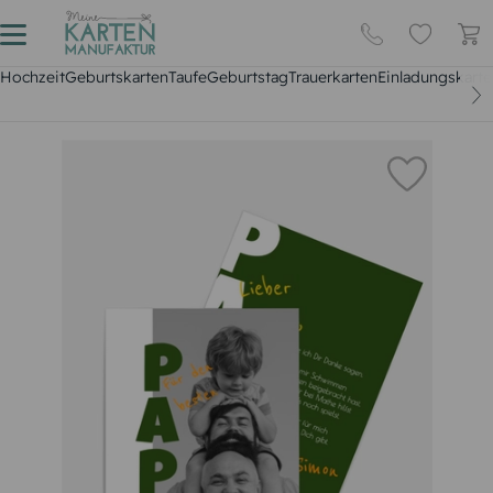
Hochzeit
Geburtskarten
Taufe
Geburtstag
Trauerkarten
Einladungskarte