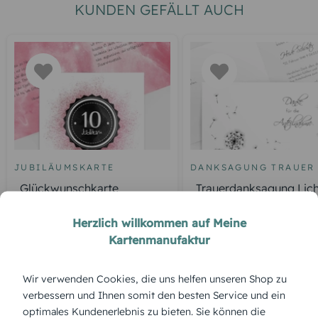
KUNDEN GEFÄLLT AUCH
JUBILÄUMSKARTE
DANKSAGUNG TRAUER
Glückwunschkarte
Trauerdanksagung Lich
Jubiläum Galaxie
Leben Pusteblume
Herzlich willkommen auf Meine
Kartenmanufaktur
Wir verwenden Cookies, die uns helfen unseren Shop zu
ÜBERBLICK:
verbessern und Ihnen somit den besten Service und ein
Produktbeschreibung
optimales Kundenerlebnis zu bieten. Sie können die