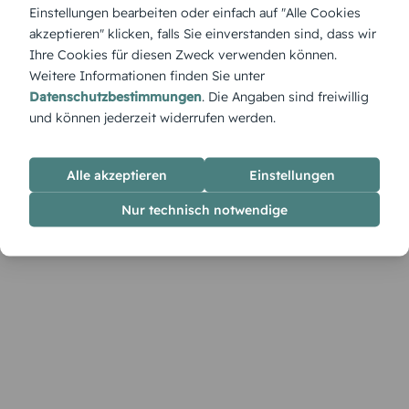
„Generationsverbindung“ bringt Wärme und Wertschätzung
Einstellungen bearbeiten oder einfach auf "Alle Cookies
auf den Punkt – ein Bild, das die Bande zwischen Vater, Kind
akzeptieren" klicken, falls Sie einverstanden sind, dass wir
und Enkel festhält.
Ihre Cookies für diesen Zweck verwenden können.
Weitere Informationen finden Sie unter
Datenschutzbestimmungen
. Die Angaben sind freiwillig
und können jederzeit widerrufen werden.
Alle akzeptieren
Einstellungen
Nur technisch notwendige