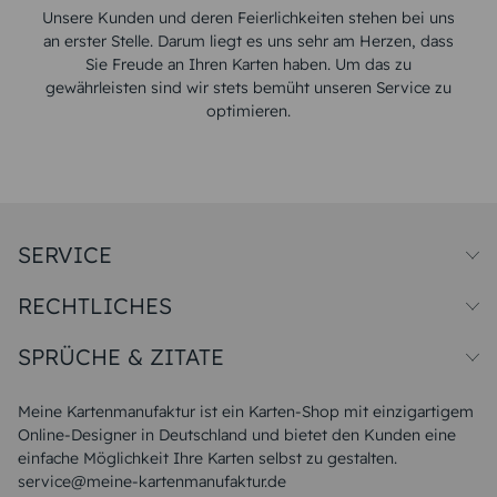
Unsere Kunden und deren Feierlichkeiten stehen bei uns
an erster Stelle. Darum liegt es uns sehr am Herzen, dass
Sie Freude an Ihren Karten haben. Um das zu
gewährleisten sind wir stets bemüht unseren Service zu
optimieren.
SERVICE
Preise und Versand
RECHTLICHES
Papiersorten
Muster/Musterset
Impressum
Unsere Produktion
SPRÜCHE & ZITATE
Widerrufsbelehrung
Magazin
Datenschutz
Sitemap
Alle Sprüche & Zitate
AGB
FAQ
Liebeskummer Sprüche
Meine Kartenmanufaktur ist ein Karten-Shop mit einzigartigem
Danke Sprüche
Online-Designer in Deutschland und bietet den Kunden eine
Sommer Sprüche
einfache Möglichkeit Ihre Karten selbst zu gestalten.
Muttertagssprüche
service@meine-kartenmanufaktur.de
Sprüche zur Hochzeit