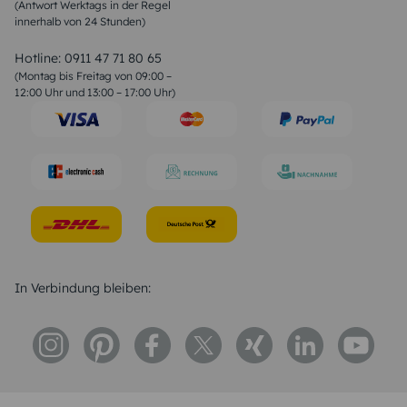
(Antwort Werktags in der Regel
Sprüche zur Konfirmation & Kommunion
innerhalb von 24 Stunden)
Weihnachtsgedichte
Valentinstag Sprüche
Liebessprüche
Hotline:
0911 47 71 80 65
Geburtstagssprüche
(Montag bis Freitag von 09:00 –
Trauersprüche
12:00 Uhr und 13:00 – 17:00 Uhr)
Hochzeitstag Sprüche
Konfirmation Glückwünsche
Sprüche zur Geburt
In Verbindung bleiben: