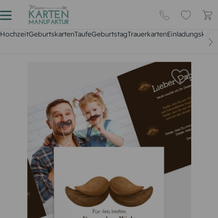
Hochzeit
Geburtskarten
Taufe
Geburtstag
Trauerkarten
Einladungskarte