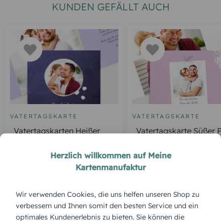
KUNDEN GEFÄLLT AUCH
VATERTAGSKARTE
VATERTAGSKARTE
Vatertagskarten Heißer
Vatertagskarte Süßer 
Typ
Herzlich willkommen auf Meine
Kartenmanufaktur
ÜBERBLICK:
Wir verwenden Cookies, die uns helfen unseren Shop zu
Produktbeschreibung
verbessern und Ihnen somit den besten Service und ein
Mit einem charmanten Augenzwinkern zeigt der „Buschige
optimales Kundenerlebnis zu bieten. Sie können die