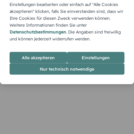
Schnurrbart“ seine ganze Pracht – eine liebevolle Hommage
Einstellungen bearbeiten oder einfach auf "Alle Cookies
an Väter mit Charakter, die Stil und Humor vereinen, während
akzeptieren" klicken, falls Sie einverstanden sind, dass wir
sie das Leben mit einem Lächeln genießen.
Ihre Cookies für diesen Zweck verwenden können.
Weitere Informationen finden Sie unter
Datenschutzbestimmungen
. Die Angaben sind freiwillig
und können jederzeit widerrufen werden.
Alle akzeptieren
Einstellungen
Nur technisch notwendige