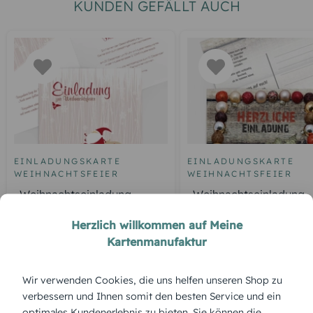
KUNDEN GEFÄLLT AUCH
EINLADUNGSKARTE
EINLADUNGSKARTE
WEIHNACHTSFEIER
WEIHNACHTSFEIER
Weihnachtseinladung
Weihnachtseinladung
Weihnachtsmann
Kugelrahmen
Herzlich willkommen auf Meine
Kartenmanufaktur
ÜBERBLICK:
Wir verwenden Cookies, die uns helfen unseren Shop zu
verbessern und Ihnen somit den besten Service und ein
Produktbeschreibung
optimales Kundenerlebnis zu bieten. Sie können die