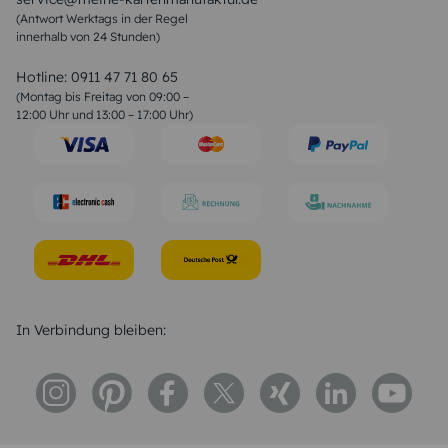
Sprüche zur Hochzeit
(Antwort Werktags in der Regel
Sprüche zur Konfirmation & Kommunion
innerhalb von 24 Stunden)
Weihnachtsgedichte
Valentinstag Sprüche
Liebessprüche
Hotline:
0911 47 71 80 65
Geburtstagssprüche
(Montag bis Freitag von 09:00 –
Trauersprüche
12:00 Uhr und 13:00 – 17:00 Uhr)
Hochzeitstag Sprüche
Konfirmation Glückwünsche
Sprüche zur Geburt
In Verbindung bleiben: