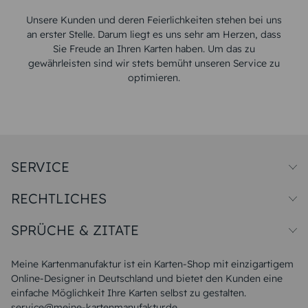
Unsere Kunden und deren Feierlichkeiten stehen bei uns
an erster Stelle. Darum liegt es uns sehr am Herzen, dass
Sie Freude an Ihren Karten haben. Um das zu
gewährleisten sind wir stets bemüht unseren Service zu
optimieren.
SERVICE
Preise und Versand
RECHTLICHES
Papiersorten
Muster/Musterset
Impressum
Unsere Produktion
SPRÜCHE & ZITATE
Widerrufsbelehrung
Magazin
Datenschutz
Sitemap
Alle Sprüche & Zitate
AGB
FAQ
Liebeskummer Sprüche
Meine Kartenmanufaktur ist ein Karten-Shop mit einzigartigem
Danke Sprüche
Online-Designer in Deutschland und bietet den Kunden eine
Sommer Sprüche
einfache Möglichkeit Ihre Karten selbst zu gestalten.
Muttertagssprüche
service@meine-kartenmanufaktur.de