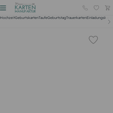
Hochzeit
Geburtskarten
Taufe
Geburtstag
Trauerkarten
Einladungskarte