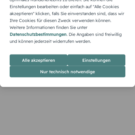
Geschäftlich Christbaumkugeln – glänzende Kugeln in edlen
Einstellungen bearbeiten oder einfach auf "Alle Cookies
Farbtönen bringen eine luxuriöse Ausstrahlung. Dieses Motiv
akzeptieren" klicken, falls Sie einverstanden sind, dass wir
ist ideal für geschäftliche Weihnachtsgrüße, die sowohl Stil
als auch Herzlichkeit vermitteln sollen.
Ihre Cookies für diesen Zweck verwenden können.
Weitere Informationen finden Sie unter
Datenschutzbestimmungen
. Die Angaben sind freiwillig
und können jederzeit widerrufen werden.
Alle akzeptieren
Einstellungen
Nur technisch notwendige