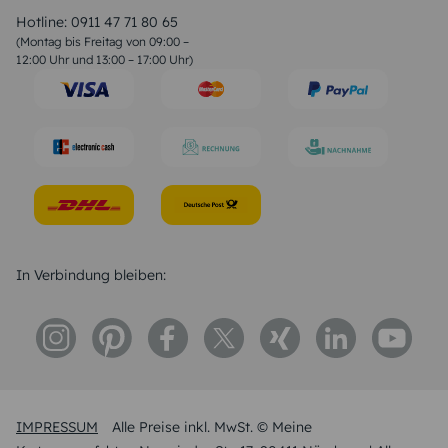
Liebessprüche
Hotline:
0911 47 71 80 65
Geburtstagssprüche
(Montag bis Freitag von 09:00 –
Trauersprüche
12:00 Uhr und 13:00 – 17:00 Uhr)
Hochzeitstag Sprüche
Konfirmation Glückwünsche
Sprüche zur Geburt
In Verbindung bleiben:
IMPRESSUM
Alle Preise inkl. MwSt. © Meine