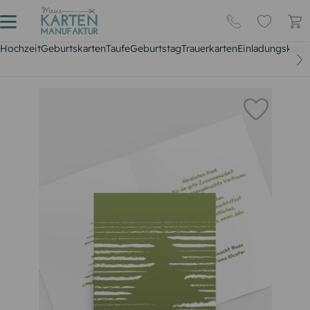
Hochzeit
Geburtskarten
Taufe
Geburtstag
Trauerkarten
Einladungskarte