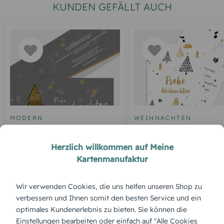
KUNDEN GEFÄLLT AUCH
MODERN
WEIHNACHTEN
Farbbäumchen
Leise rieselt der Schne
Herzlich willkommen auf Meine
Kartenmanufaktur
Wir verwenden Cookies, die uns helfen unseren Shop zu
ÜBERBLICK:
verbessern und Ihnen somit den besten Service und ein
Produktbeschreibung
optimales Kundenerlebnis zu bieten. Sie können die
„Geschäftlich – Kreidentanne“ erinnert an eine liebevoll
Einstellungen bearbeiten oder einfach auf "Alle Cookies