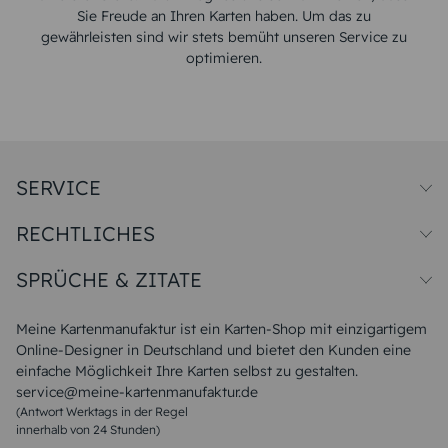
Sie Freude an Ihren Karten haben. Um das zu
gewährleisten sind wir stets bemüht unseren Service zu
optimieren.
SERVICE
Preise und Versand
RECHTLICHES
Papiersorten
Muster/Musterset
Impressum
Unsere Produktion
SPRÜCHE & ZITATE
Widerrufsbelehrung
Magazin
Datenschutz
Sitemap
Alle Sprüche & Zitate
AGB
FAQ
Liebeskummer Sprüche
Meine Kartenmanufaktur ist ein Karten-Shop mit einzigartigem
Danke Sprüche
Online-Designer in Deutschland und bietet den Kunden eine
Sommer Sprüche
einfache Möglichkeit Ihre Karten selbst zu gestalten.
Muttertagssprüche
service@meine-kartenmanufaktur.de
Sprüche zur Hochzeit
(Antwort Werktags in der Regel
Sprüche zur Konfirmation & Kommunion
innerhalb von 24 Stunden)
Weihnachtsgedichte
Valentinstag Sprüche