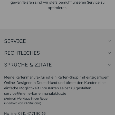
gewährleisten sind wir stets bemüht unseren Service zu
optimieren.
SERVICE
Preise und Versand
RECHTLICHES
Papiersorten
Muster/Musterset
Impressum
Unsere Produktion
SPRÜCHE & ZITATE
Widerrufsbelehrung
Magazin
Datenschutz
Sitemap
Alle Sprüche & Zitate
AGB
FAQ
Liebeskummer Sprüche
Meine Kartenmanufaktur ist ein Karten-Shop mit einzigartigem
Danke Sprüche
Online-Designer in Deutschland und bietet den Kunden eine
Sommer Sprüche
einfache Möglichkeit Ihre Karten selbst zu gestalten.
Muttertagssprüche
service@meine-kartenmanufaktur.de
Sprüche zur Hochzeit
(Antwort Werktags in der Regel
Sprüche zur Konfirmation & Kommunion
innerhalb von 24 Stunden)
Weihnachtsgedichte
Valentinstag Sprüche
Liebessprüche
Hotline:
0911 47 71 80 65