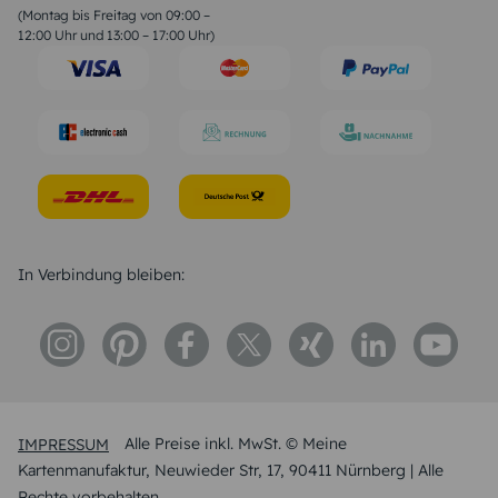
Geburtstagssprüche
(Montag bis Freitag von 09:00 –
Trauersprüche
12:00 Uhr und 13:00 – 17:00 Uhr)
Hochzeitstag Sprüche
Konfirmation Glückwünsche
Sprüche zur Geburt
In Verbindung bleiben:
IMPRESSUM
Alle Preise inkl. MwSt. © Meine
Kartenmanufaktur, Neuwieder Str, 17, 90411 Nürnberg | Alle
Rechte vorbehalten