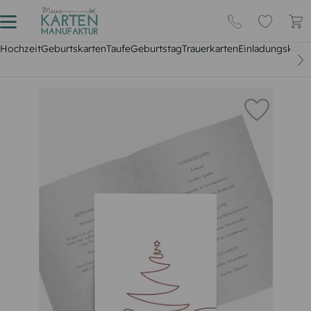
Hochzeit
Geburtskarten
Taufe
Geburtstag
Trauerkarten
Einladungskarte