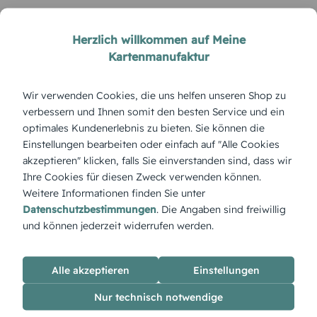
Herzlich willkommen auf Meine
Kartenmanufaktur
Wir verwenden Cookies, die uns helfen unseren Shop zu
verbessern und Ihnen somit den besten Service und ein
optimales Kundenerlebnis zu bieten. Sie können die
Einstellungen bearbeiten oder einfach auf "Alle Cookies
WEIHNACHTEN
akzeptieren" klicken, falls Sie einverstanden sind, dass wir
Weihnachtsmenükarte
Weihnachtsmenükarte
Ihre Cookies für diesen Zweck verwenden können.
Schnörkelhirsch
Hirsch
Weitere Informationen finden Sie unter
Datenschutzbestimmungen
. Die Angaben sind freiwillig
und können jederzeit widerrufen werden.
ÜBERBLICK:
Alle akzeptieren
Einstellungen
Produktbeschreibung
'Linienbaum' – modern, klar und doch festlich. Schlichte
Nur technisch notwendige
Linien formen einen stilvollen Weihnachtsbaum, der Eleganz