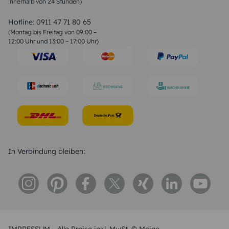
innerhalb von 24 Stunden)
Weihnachtsgedichte
Valentinstag Sprüche
Liebessprüche
Hotline:
0911 47 71 80 65
Geburtstagssprüche
(Montag bis Freitag von 09:00 –
Trauersprüche
12:00 Uhr und 13:00 – 17:00 Uhr)
Hochzeitstag Sprüche
Konfirmation Glückwünsche
Sprüche zur Geburt
In Verbindung bleiben: