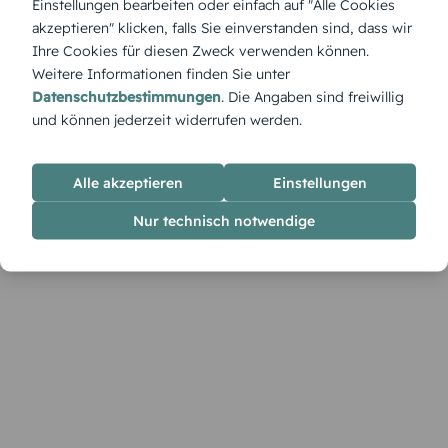
Einstellungen bearbeiten oder einfach auf "Alle Cookies
liegt in der Luft. Der Tisch ist gedeckt mit süßen
akzeptieren" klicken, falls Sie einverstanden sind, dass wir
Köstlichkeiten, die zum Naschen und Teilen einladen.
Ihre Cookies für diesen Zweck verwenden können.
Weitere Informationen finden Sie unter
Datenschutzbestimmungen
. Die Angaben sind freiwillig
und können jederzeit widerrufen werden.
Alle akzeptieren
Einstellungen
Nur technisch notwendige