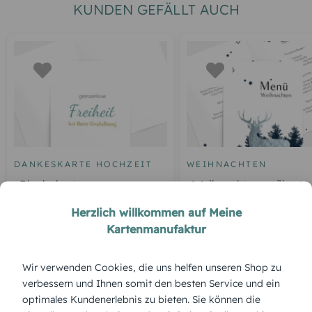
KUNDEN GEFÄLLT AUCH
DANKESKARTE HOCHZEIT
WEIHNACHTEN
Blankokarte
Weihnachtsmenükarte
Hirsch
Herzlich willkommen auf Meine
Kartenmanufaktur
ÜBERBLICK:
Wir verwenden Cookies, die uns helfen unseren Shop zu
verbessern und Ihnen somit den besten Service und ein
Produktbeschreibung
optimales Kundenerlebnis zu bieten. Sie können die
'Plätzchentisch' – der Duft von frisch gebackenen Keksen