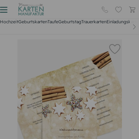
Hochzeit
Geburtskarten
Taufe
Geburtstag
Trauerkarten
Einladungskarte