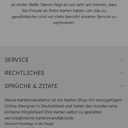
an erster Stelle. Darum liegt es uns sehr am Herzen, dass
Sie Freude an Ihren Karten haben. Um das zu
gewährleisten sind wir stets bemüht unseren Service zu
optimieren.
SERVICE
Preise und Versand
RECHTLICHES
Papiersorten
Muster/Musterset
Impressum
Unsere Produktion
SPRÜCHE & ZITATE
Widerrufsbelehrung
Magazin
Datenschutz
Sitemap
Alle Sprüche & Zitate
AGB
FAQ
Liebeskummer Sprüche
Meine Kartenmanufaktur ist ein Karten-Shop mit einzigartigem
Danke Sprüche
Online-Designer in Deutschland und bietet den Kunden eine
Sommer Sprüche
einfache Möglichkeit Ihre Karten selbst zu gestalten.
Muttertagssprüche
service@meine-kartenmanufaktur.de
Sprüche zur Hochzeit
(Antwort Werktags in der Regel
Sprüche zur Konfirmation & Kommunion