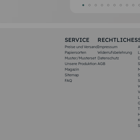
SERVICE
RECHTLICHES
Preise und Versand
Impressum
A
Papiersorten
Widerrufsbelehrung
L
Muster/Musterset
Datenschutz
D
Unsere Produktion
AGB
S
Magazin
M
Sitemap
S
FAQ
S
W
V
L
G
T
H
K
S