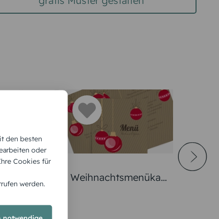
gratis Muster gestalten
it den besten
earbeiten oder
 Ihre Cookies für
tsmenükart
Weihnachtsmenükart
rrufen werden.
chtsmann
e Bunte Kugeln
h notwendige