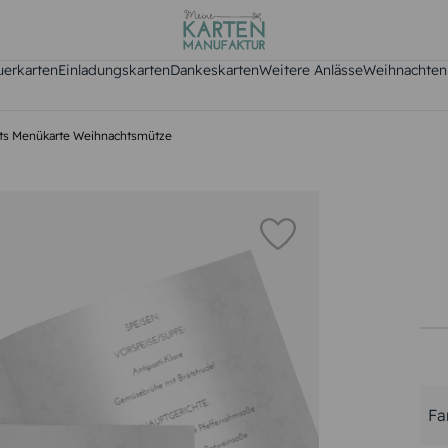
uerkarten
Einladungskarten
Dankeskarten
Weitere Anlässe
Weihnachten
ts Menükarte Weihnachtsmütze
Fa