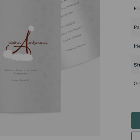
Fo
Pa
Me
St
Ge