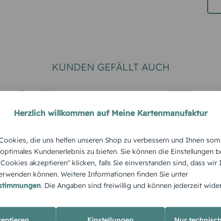
KUNDEN GEFÄLLT AUCH
Herzlich willkommen auf Meine Kartenmanufaktur
ookies, die uns helfen unseren Shop zu verbessern und Ihnen som
 optimales Kundenerlebnis zu bieten. Sie können die Einstellungen b
e Cookies akzeptieren" klicken, falls Sie einverstanden sind, dass wir
rwenden können. Weitere Informationen finden Sie unter
Weihnachtsmenükart
Weihnach
smenükart
estimmungen
. Die Angaben sind freiwillig und können jederzeit wide
e Schnörkelhirsch
e Weihna
zeptieren
Einstellungen
Nur technisc