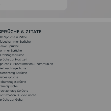
SPRÜCHE & ZITATE
lle Sprüche & Zitate
iebeskummer Sprüche
anke Sprüche
ommer Sprüche
uttertagssprüche
prüche zur Hochzeit
prüche zur Konfirmation & Kommunion
eihnachtsgedichte
alentinstag Sprüche
iebessprüche
eburtstagssprüche
rauersprüche
ochzeitstag Sprüche
onfirmation Glückwünsche
prüche zur Geburt