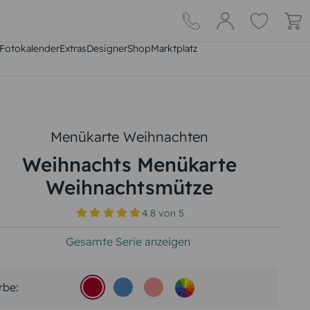
Fotokalender
Extras
DesignerShop
Marktplatz
Menükarte Weihnachten
Weihnachts Menükarte
Weihnachtsmütze
4.8
von
5
Gesamte Serie anzeigen
rbe: