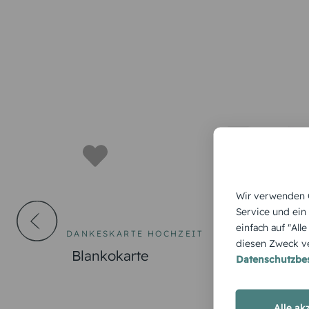
Wir verwenden C
Service und ein
einfach auf "All
DANKESKARTE HOCHZEIT
WEIHNACHTEN
diesen Zweck ve
Blankokarte
Weihnacht
Datenschutzb
e Hirsch
Alle ak