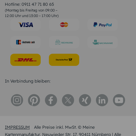
Liebessprüche
Hotline:
0911 47 71 80 65
Geburtstagssprüche
(Montag bis Freitag von 09:00 –
Trauersprüche
12:00 Uhr und 13:00 – 17:00 Uhr)
Hochzeitstag Sprüche
Konfirmation Glückwünsche
Sprüche zur Geburt
In Verbindung bleiben:
IMPRESSUM
Alle Preise inkl. MwSt. © Meine
Kartenmanufaktur, Neuwieder Str, 17, 90411 Nürnberg | Alle