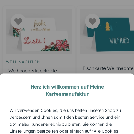
WEIHNACHTEN
Tischkarte Weihnachte
Weihnachtstischkarte
fröhliche Winterzeit
Weihnachtskranz
Herzlich willkommen auf Meine
Kartenmanufaktur
ÜBERBLICK:
Wir verwenden Cookies, die uns helfen unseren Shop zu
Produktbeschreibung
verbessern und Ihnen somit den besten Service und ein
'Kreidentanne' – Tannenbaum im angesagten Kreidetafel-
optimales Kundenerlebnis zu bieten. Sie können die
Look, der rustikalen Charme und moderne Gestaltung
Einstellungen bearbeiten oder einfach auf "Alle Cookies