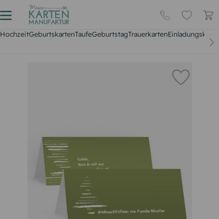
Hochzeit
Geburtskarten
Taufe
Geburtstag
Trauerkarten
Einladungskarte