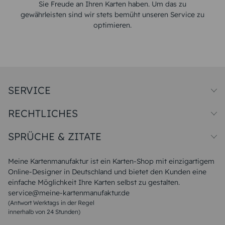
Sie Freude an Ihren Karten haben. Um das zu
gewährleisten sind wir stets bemüht unseren Service zu
optimieren.
SERVICE
Preise und Versand
RECHTLICHES
Papiersorten
Muster/Musterset
Impressum
Unsere Produktion
SPRÜCHE & ZITATE
Widerrufsbelehrung
Magazin
Datenschutz
Sitemap
Alle Sprüche & Zitate
AGB
FAQ
Liebeskummer Sprüche
Meine Kartenmanufaktur ist ein Karten-Shop mit einzigartigem
Danke Sprüche
Online-Designer in Deutschland und bietet den Kunden eine
Sommer Sprüche
einfache Möglichkeit Ihre Karten selbst zu gestalten.
Muttertagssprüche
service@meine-kartenmanufaktur.de
Sprüche zur Hochzeit
(Antwort Werktags in der Regel
Sprüche zur Konfirmation & Kommunion
innerhalb von 24 Stunden)
Weihnachtsgedichte
Valentinstag Sprüche