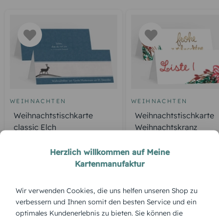
WEIHNACHTEN
WEIHNACHTEN
Weihnachtstischkarte
Weihnachtstischkarte
classic Elch
Weihnachtskranz
Herzlich willkommen auf Meine
Kartenmanufaktur
ÜBERBLICK:
Produktbeschreibung
Wir verwenden Cookies, die uns helfen unseren Shop zu
Der „Sternenbaum“ erstrahlt auf dieser Tischkarte in
verbessern und Ihnen somit den besten Service und ein
funkelndem Glanz, als würde er aus einer klaren Winternacht
optimales Kundenerlebnis zu bieten. Sie können die