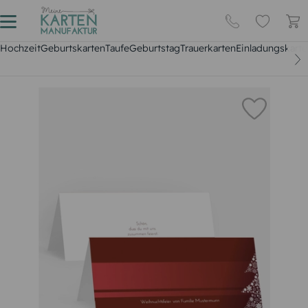
Hochzeit
Geburtskarten
Taufe
Geburtstag
Trauerkarten
Einladungskarte