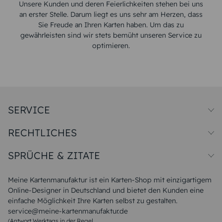
Unsere Kunden und deren Feierlichkeiten stehen bei uns
an erster Stelle. Darum liegt es uns sehr am Herzen, dass
Sie Freude an Ihren Karten haben. Um das zu
gewährleisten sind wir stets bemüht unseren Service zu
optimieren.
SERVICE
Preise und Versand
RECHTLICHES
Papiersorten
Muster/Musterset
Impressum
Unsere Produktion
SPRÜCHE & ZITATE
Widerrufsbelehrung
Magazin
Datenschutz
Sitemap
Alle Sprüche & Zitate
AGB
FAQ
Liebeskummer Sprüche
Meine Kartenmanufaktur ist ein Karten-Shop mit einzigartigem
Danke Sprüche
Online-Designer in Deutschland und bietet den Kunden eine
Sommer Sprüche
einfache Möglichkeit Ihre Karten selbst zu gestalten.
Muttertagssprüche
service@meine-kartenmanufaktur.de
Sprüche zur Hochzeit
(Antwort Werktags in der Regel
Sprüche zur Konfirmation & Kommunion