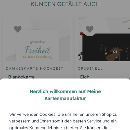
KUNDEN GEFÄLLT AUCH
DANKESKARTE HOCHZEIT
ORIGINELL
Blankokarte
Elch
Herzlich willkommen auf Meine
Kartenmanufaktur
ÜBERBLICK:
Wir verwenden Cookies, die uns helfen unseren Shop zu
Produktbeschreibung
verbessern und Ihnen somit den besten Service und ein
„Ein kleines Glück“ (Einladung) verbindet schlichte Schönheit
optimales Kundenerlebnis zu bieten. Sie können die