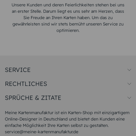
Unsere Kunden und deren Feierlichkeiten stehen bei uns
an erster Stelle. Darum liegt es uns sehr am Herzen, dass
Sie Freude an Ihren Karten haben. Um das zu
gewährleisten sind wir stets bemüht unseren Service zu
optimieren.
SERVICE
Preise und Versand
RECHTLICHES
Papiersorten
Muster/Musterset
Impressum
Unsere Produktion
SPRÜCHE & ZITATE
Widerrufsbelehrung
Magazin
Datenschutz
Sitemap
Alle Sprüche & Zitate
AGB
FAQ
Liebeskummer Sprüche
Meine Kartenmanufaktur ist ein Karten-Shop mit einzigartigem
Danke Sprüche
Online-Designer in Deutschland und bietet den Kunden eine
Sommer Sprüche
einfache Möglichkeit Ihre Karten selbst zu gestalten.
Muttertagssprüche
service@meine-kartenmanufaktur.de
Sprüche zur Hochzeit