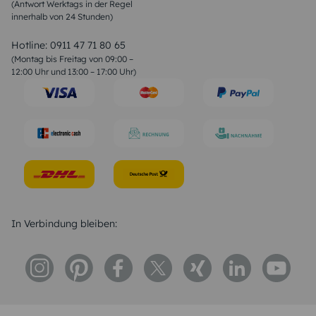
(Antwort Werktags in der Regel
Sprüche zur Konfirmation & Kommunion
innerhalb von 24 Stunden)
Weihnachtsgedichte
Valentinstag Sprüche
Liebessprüche
Hotline:
0911 47 71 80 65
Geburtstagssprüche
(Montag bis Freitag von 09:00 –
Trauersprüche
12:00 Uhr und 13:00 – 17:00 Uhr)
Hochzeitstag Sprüche
Konfirmation Glückwünsche
Sprüche zur Geburt
In Verbindung bleiben: