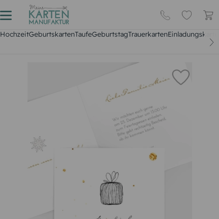
Hochzeit
Geburtskarten
Taufe
Geburtstag
Trauerkarten
Einladungskarte