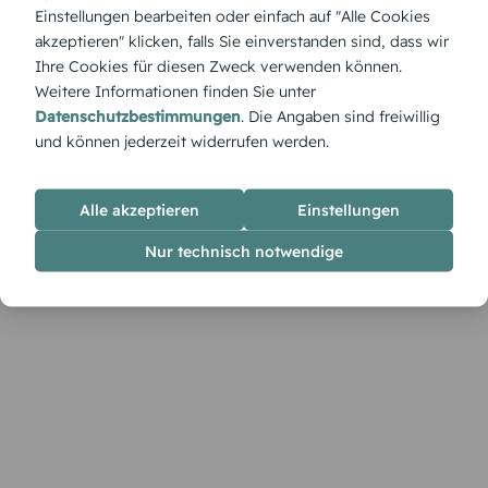
mit Herzlichkeit. Die Gestaltung wirkt wie ein liebevoll
Einstellungen bearbeiten oder einfach auf "Alle Cookies
verpacktes Geschenk, das schon beim Anblick Freude
akzeptieren" klicken, falls Sie einverstanden sind, dass wir
bereitet.
Ihre Cookies für diesen Zweck verwenden können.
Weitere Informationen finden Sie unter
Datenschutzbestimmungen
. Die Angaben sind freiwillig
und können jederzeit widerrufen werden.
Alle akzeptieren
Einstellungen
Nur technisch notwendige