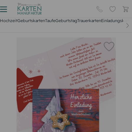
Hochzeit
Geburtskarten
Taufe
Geburtstag
Trauerkarten
Einladungskarte