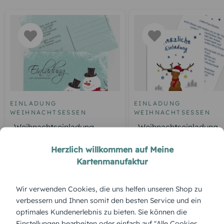
EINLADUNG
EINLADUNG
WEIHNACHTSESSEN
WEIHNACHTSESSEN
Weihnachtseinladung
Weihnachtseinladung
Schneemänner
Geschäft Rudolph
Herzlich willkommen auf Meine
Kartenmanufaktur
ÜBERBLICK:
Wir verwenden Cookies, die uns helfen unseren Shop zu
verbessern und Ihnen somit den besten Service und ein
Produktbeschreibung
optimales Kundenerlebnis zu bieten. Sie können die
„Geschäft Deko“ präsentiert sich stilvoll und professionell:
Einstellungen bearbeiten oder einfach auf "Alle Cookies
edle Weihnachtsdekoration, die sowohl festlich als auch