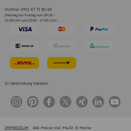
Valentinstag Sprüche
Liebessprüche
Hotline:
0911 47 71 80 65
Geburtstagssprüche
(Montag bis Freitag von 09:00 –
Trauersprüche
12:00 Uhr und 13:00 – 17:00 Uhr)
Hochzeitstag Sprüche
Konfirmation Glückwünsche
Sprüche zur Geburt
In Verbindung bleiben:
IMPRESSUM
Alle Preise inkl. MwSt. © Meine