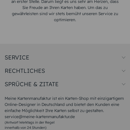
an erster Stelle. Darum liegt es uns sehr am Herzen, dass
Sie Freude an Ihren Karten haben. Um das zu
gewährleisten sind wir stets bemüht unseren Service zu
optimieren.
SERVICE
Preise und Versand
RECHTLICHES
Papiersorten
Muster/Musterset
Impressum
Unsere Produktion
SPRÜCHE & ZITATE
Widerrufsbelehrung
Magazin
Datenschutz
Sitemap
Alle Sprüche & Zitate
AGB
FAQ
Liebeskummer Sprüche
Meine Kartenmanufaktur ist ein Karten-Shop mit einzigartigem
Danke Sprüche
Online-Designer in Deutschland und bietet den Kunden eine
Sommer Sprüche
einfache Möglichkeit Ihre Karten selbst zu gestalten.
Muttertagssprüche
service@meine-kartenmanufaktur.de
Sprüche zur Hochzeit
(Antwort Werktags in der Regel
Sprüche zur Konfirmation & Kommunion
innerhalb von 24 Stunden)
Weihnachtsgedichte