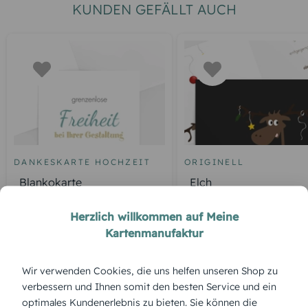
KUNDEN GEFÄLLT AUCH
DANKESKARTE HOCHZEIT
ORIGINELL
Blankokarte
Elch
Herzlich willkommen auf Meine
Kartenmanufaktur
ÜBERBLICK:
Wir verwenden Cookies, die uns helfen unseren Shop zu
Produktbeschreibung
verbessern und Ihnen somit den besten Service und ein
„Heiliger Abend“ fängt die besinnlichste Nacht des Jahres
optimales Kundenerlebnis zu bieten. Sie können die