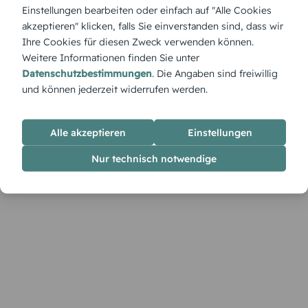
ein: Kerzenlicht spiegelt sich in glänzenden Kugeln, während
Einstellungen bearbeiten oder einfach auf "Alle Cookies
draußen der Schnee leise fällt. Eine Einladung, die innere
akzeptieren" klicken, falls Sie einverstanden sind, dass wir
Ruhe und festliche Vorfreude vermittelt.
Ihre Cookies für diesen Zweck verwenden können.
Weitere Informationen finden Sie unter
Datenschutzbestimmungen
. Die Angaben sind freiwillig
und können jederzeit widerrufen werden.
Alle akzeptieren
Einstellungen
Nur technisch notwendige