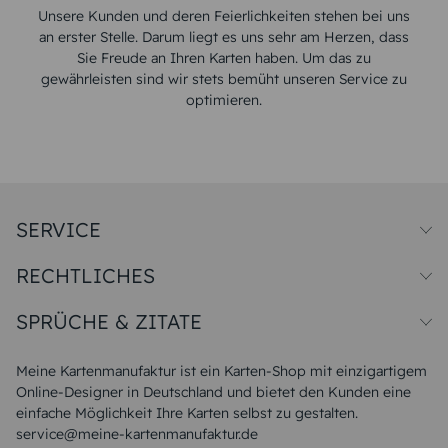
Unsere Kunden und deren Feierlichkeiten stehen bei uns
an erster Stelle. Darum liegt es uns sehr am Herzen, dass
Sie Freude an Ihren Karten haben. Um das zu
gewährleisten sind wir stets bemüht unseren Service zu
optimieren.
SERVICE
Preise und Versand
RECHTLICHES
Papiersorten
Muster/Musterset
Impressum
Unsere Produktion
SPRÜCHE & ZITATE
Widerrufsbelehrung
Magazin
Datenschutz
Sitemap
Alle Sprüche & Zitate
AGB
FAQ
Liebeskummer Sprüche
Meine Kartenmanufaktur ist ein Karten-Shop mit einzigartigem
Danke Sprüche
Online-Designer in Deutschland und bietet den Kunden eine
Sommer Sprüche
einfache Möglichkeit Ihre Karten selbst zu gestalten.
Muttertagssprüche
service@meine-kartenmanufaktur.de
Sprüche zur Hochzeit