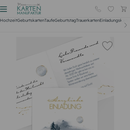
Hochzeit
Geburtskarten
Taufe
Geburtstag
Trauerkarten
Einladungskarte