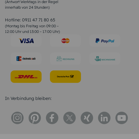
(Antwort Werktags in der Regel
Sprüche zur Konfirmation & Kommunion
innerhalb von 24 Stunden)
Weihnachtsgedichte
Valentinstag Sprüche
Liebessprüche
Hotline:
0911 47 71 80 65
Geburtstagssprüche
(Montag bis Freitag von 09:00 –
Trauersprüche
12:00 Uhr und 13:00 – 17:00 Uhr)
Hochzeitstag Sprüche
Konfirmation Glückwünsche
Sprüche zur Geburt
In Verbindung bleiben: