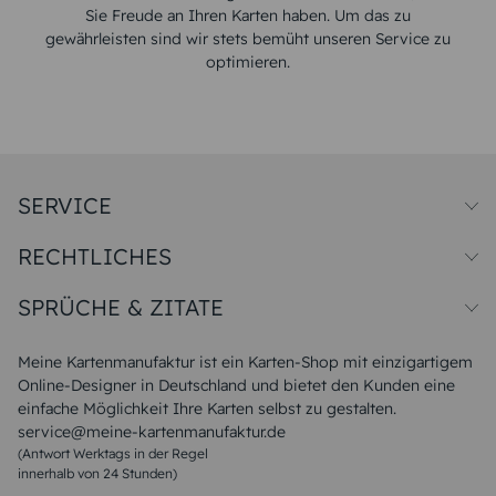
Sie Freude an Ihren Karten haben. Um das zu
gewährleisten sind wir stets bemüht unseren Service zu
optimieren.
SERVICE
Preise und Versand
RECHTLICHES
Papiersorten
Muster/Musterset
Impressum
Unsere Produktion
SPRÜCHE & ZITATE
Widerrufsbelehrung
Magazin
Datenschutz
Sitemap
Alle Sprüche & Zitate
AGB
FAQ
Liebeskummer Sprüche
Meine Kartenmanufaktur ist ein Karten-Shop mit einzigartigem
Danke Sprüche
Online-Designer in Deutschland und bietet den Kunden eine
Sommer Sprüche
einfache Möglichkeit Ihre Karten selbst zu gestalten.
Muttertagssprüche
service@meine-kartenmanufaktur.de
Sprüche zur Hochzeit
(Antwort Werktags in der Regel
Sprüche zur Konfirmation & Kommunion
innerhalb von 24 Stunden)
Weihnachtsgedichte
Valentinstag Sprüche