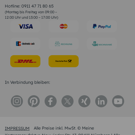
Liebessprüche
Hotline:
0911 47 71 80 65
Geburtstagssprüche
(Montag bis Freitag von 09:00 –
Trauersprüche
12:00 Uhr und 13:00 – 17:00 Uhr)
Hochzeitstag Sprüche
Konfirmation Glückwünsche
Sprüche zur Geburt
In Verbindung bleiben:
IMPRESSUM
Alle Preise inkl. MwSt. © Meine