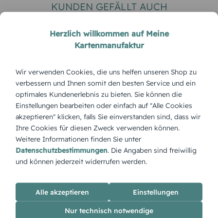
KUNDEN GEFÄLLT AUCH
Herzlich willkommen auf Meine
Kartenmanufaktur
Wir verwenden Cookies, die uns helfen unseren Shop zu
verbessern und Ihnen somit den besten Service und ein
optimales Kundenerlebnis zu bieten. Sie können die
Einstellungen bearbeiten oder einfach auf "Alle Cookies
EINLADUNG
EINLADUNG
akzeptieren" klicken, falls Sie einverstanden sind, dass wir
WEIHNACHTSESSEN
WEIHNACHTSESSEN
Ihre Cookies für diesen Zweck verwenden können.
Weihnachtseinladung
Einladung Weihnachte
Weitere Informationen finden Sie unter
Schnörkelhirsch
Geschäft Laterne
Datenschutzbestimmungen
. Die Angaben sind freiwillig
und können jederzeit widerrufen werden.
Alle akzeptieren
Einstellungen
ÜBERBLICK:
Nur technisch notwendige
Produktbeschreibung