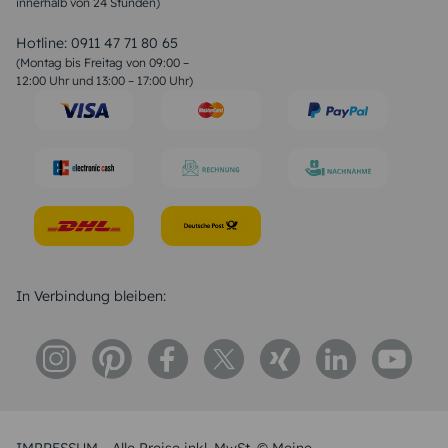
innerhalb von 24 Stunden)
Weihnachtsgedichte
Valentinstag Sprüche
Liebessprüche
Hotline:
0911 47 71 80 65
Geburtstagssprüche
(Montag bis Freitag von 09:00 –
Trauersprüche
12:00 Uhr und 13:00 – 17:00 Uhr)
Hochzeitstag Sprüche
Konfirmation Glückwünsche
Sprüche zur Geburt
In Verbindung bleiben: