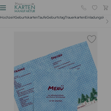
Hochzeit
Geburtskarten
Taufe
Geburtstag
Trauerkarten
Einladungskarte