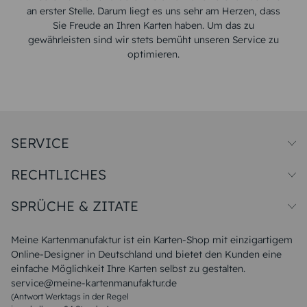
an erster Stelle. Darum liegt es uns sehr am Herzen, dass
Sie Freude an Ihren Karten haben. Um das zu
gewährleisten sind wir stets bemüht unseren Service zu
optimieren.
SERVICE
Preise und Versand
RECHTLICHES
Papiersorten
Muster/Musterset
Impressum
Unsere Produktion
SPRÜCHE & ZITATE
Widerrufsbelehrung
Magazin
Datenschutz
Sitemap
Alle Sprüche & Zitate
AGB
FAQ
Liebeskummer Sprüche
Meine Kartenmanufaktur ist ein Karten-Shop mit einzigartigem
Danke Sprüche
Online-Designer in Deutschland und bietet den Kunden eine
Sommer Sprüche
einfache Möglichkeit Ihre Karten selbst zu gestalten.
Muttertagssprüche
service@meine-kartenmanufaktur.de
Sprüche zur Hochzeit
(Antwort Werktags in der Regel
Sprüche zur Konfirmation & Kommunion