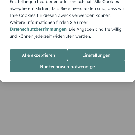
Einstellungen bearbeiten oder einfach auf "Alle Cookies
glitzerndem Schnee. Das Motiv entführt in eine friedliche,
akzeptieren" klicken, falls Sie einverstanden sind, dass wir
unberührte Winterwelt.
Ihre Cookies für diesen Zweck verwenden können.
Weitere Informationen finden Sie unter
Datenschutzbestimmungen
. Die Angaben sind freiwillig
und können jederzeit widerrufen werden.
Alle akzeptieren
Einstellungen
Nur technisch notwendige