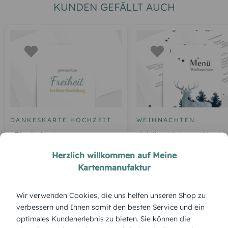
KUNDEN GEFÄLLT AUCH
DANKESKARTE HOCHZEIT
WEIHNACHTEN
Blankokarte
Weihnachtsmenükarte
Hirsch
Herzlich willkommen auf Meine
Kartenmanufaktur
ÜBERBLICK:
Wir verwenden Cookies, die uns helfen unseren Shop zu
verbessern und Ihnen somit den besten Service und ein
Produktbeschreibung
optimales Kundenerlebnis zu bieten. Sie können die
'Schneewald' – ein stiller Wald unter einer Decke aus