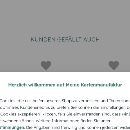
KUNDEN GEFÄLLT AUCH
Herzlich willkommen auf Meine Kartenmanufaktur
WEIHNACHT
ookies, die uns helfen unseren Shop zu verbessern und Ihnen som
smenükart
Weihnachtsmenükart
Weihnach
 optimales Kundenerlebnis zu bieten. Sie können die Einstellungen b
htsmann
e Bunte Kugeln
e Cookies akzeptieren" klicken, falls Sie einverstanden sind, dass wir
e Weihna
rwenden können. Weitere Informationen finden Sie unter
estimmungen
. Die Angaben sind freiwillig und können jederzeit wide