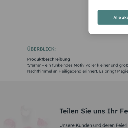
Alle ak
ÜBERBLICK:
Produktbeschreibung
'Sterne' – ein funkelndes Motiv voller kleiner und gro
Nachthimmel an Heiligabend erinnert. Es bringt Magie 
Teilen Sie uns Ihr F
Unsere Kunden und deren Feierli