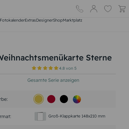
Fotokalender
Extras
DesignerShop
Marktplatz
Weihnachtsmenükarte Sterne
4.8
von
5
Gesamte Serie anzeigen
rbe:
rmat:
Groß-Klappkarte 148x210 mm