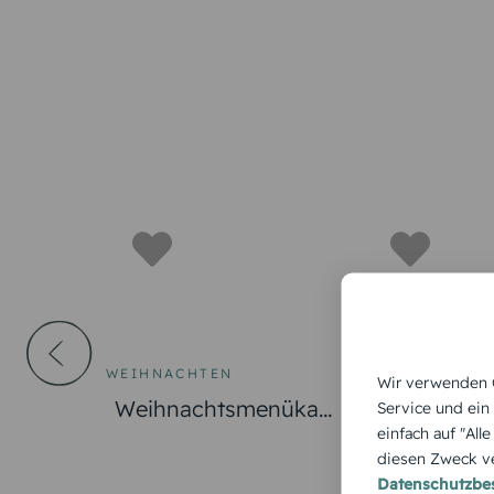
WEIHNACHTEN
Wir verwenden C
Weihnacht
Weihnachtsmenükart
Service und ein
e Weihnac
einfach auf "All
e Hirsch
diesen Zweck ve
Datenschutzb