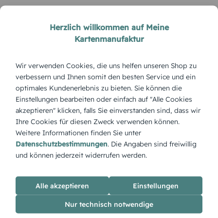
Herzlich willkommen auf Meine
Kartenmanufaktur
Wir verwenden Cookies, die uns helfen unseren Shop zu
verbessern und Ihnen somit den besten Service und ein
optimales Kundenerlebnis zu bieten. Sie können die
Einstellungen bearbeiten oder einfach auf "Alle Cookies
WEIHNACHTEN
akzeptieren" klicken, falls Sie einverstanden sind, dass wir
Tischkarte Weihnachte
Weihnachtstischkarte
Ihre Cookies für diesen Zweck verwenden können.
fröhliche Winterzeit
Weihnachtskranz
Weitere Informationen finden Sie unter
Datenschutzbestimmungen
. Die Angaben sind freiwillig
und können jederzeit widerrufen werden.
ÜBERBLICK:
Alle akzeptieren
Einstellungen
Produktbeschreibung
'Advent' – stimmungsvolles Motiv mit Elementen der
Nur technisch notwendige
Vorweihnachtszeit, das Vorfreude und Besinnlichkeit