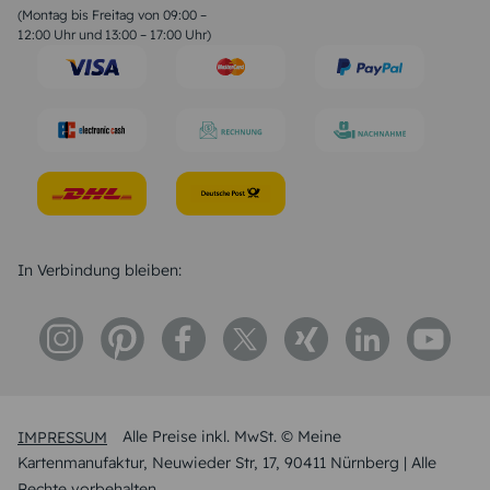
Geburtstagssprüche
(Montag bis Freitag von 09:00 –
Trauersprüche
12:00 Uhr und 13:00 – 17:00 Uhr)
Hochzeitstag Sprüche
Konfirmation Glückwünsche
Sprüche zur Geburt
In Verbindung bleiben:
IMPRESSUM
Alle Preise inkl. MwSt. © Meine
Kartenmanufaktur, Neuwieder Str, 17, 90411 Nürnberg | Alle
Rechte vorbehalten