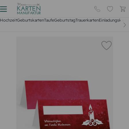
Hochzeit
Geburtskarten
Taufe
Geburtstag
Trauerkarten
Einladungskarte