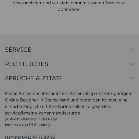
gewährleisten sind wir stets bemüht unseren Service zu
optimieren.
SERVICE
Preise und Versand
RECHTLICHES
Papiersorten
Muster/Musterset
Impressum
Unsere Produktion
SPRÜCHE & ZITATE
Widerrufsbelehrung
Magazin
Datenschutz
Sitemap
Alle Sprüche & Zitate
AGB
FAQ
Liebeskummer Sprüche
Meine Kartenmanufaktur ist ein Karten-Shop mit einzigartigem
Danke Sprüche
Online-Designer in Deutschland und bietet den Kunden eine
Sommer Sprüche
einfache Möglichkeit Ihre Karten selbst zu gestalten.
Muttertagssprüche
service@meine-kartenmanufaktur.de
Sprüche zur Hochzeit
(Antwort Werktags in der Regel
Sprüche zur Konfirmation & Kommunion
innerhalb von 24 Stunden)
Weihnachtsgedichte
Valentinstag Sprüche
Liebessprüche
Hotline:
0911 47 71 80 65