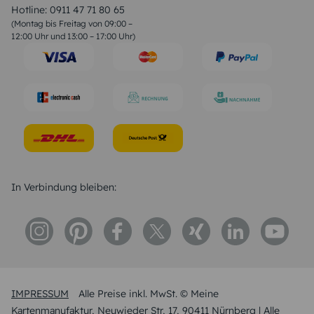
Liebessprüche
Hotline:
0911 47 71 80 65
Geburtstagssprüche
(Montag bis Freitag von 09:00 –
Trauersprüche
12:00 Uhr und 13:00 – 17:00 Uhr)
Hochzeitstag Sprüche
Konfirmation Glückwünsche
Sprüche zur Geburt
In Verbindung bleiben:
IMPRESSUM
Alle Preise inkl. MwSt. © Meine
Kartenmanufaktur, Neuwieder Str, 17, 90411 Nürnberg | Alle