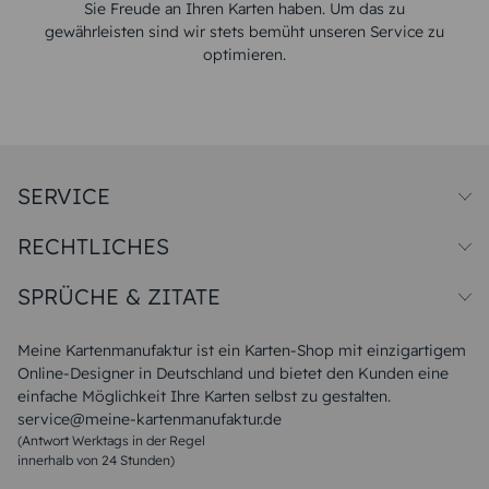
Sie Freude an Ihren Karten haben. Um das zu
gewährleisten sind wir stets bemüht unseren Service zu
optimieren.
SERVICE
Preise und Versand
RECHTLICHES
Papiersorten
Muster/Musterset
Impressum
Unsere Produktion
SPRÜCHE & ZITATE
Widerrufsbelehrung
Magazin
Datenschutz
Sitemap
Alle Sprüche & Zitate
AGB
FAQ
Liebeskummer Sprüche
Meine Kartenmanufaktur ist ein Karten-Shop mit einzigartigem
Danke Sprüche
Online-Designer in Deutschland und bietet den Kunden eine
Sommer Sprüche
einfache Möglichkeit Ihre Karten selbst zu gestalten.
Muttertagssprüche
service@meine-kartenmanufaktur.de
Sprüche zur Hochzeit
(Antwort Werktags in der Regel
Sprüche zur Konfirmation & Kommunion
innerhalb von 24 Stunden)
Weihnachtsgedichte
Valentinstag Sprüche