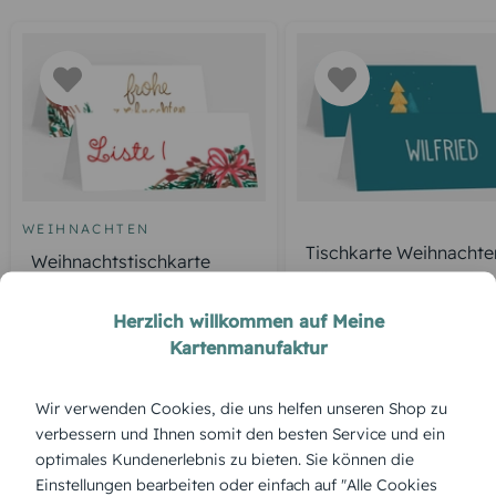
WEIHNACHTEN
Tischkarte Weihnachte
Weihnachtstischkarte
fröhliche Winterzeit
Weihnachtskranz
Herzlich willkommen auf Meine
Kartenmanufaktur
ÜBERBLICK:
Wir verwenden Cookies, die uns helfen unseren Shop zu
Produktbeschreibung
verbessern und Ihnen somit den besten Service und ein
„Hohoho“ bringt mit verspielten Lettern und fröhlichen
optimales Kundenerlebnis zu bieten. Sie können die
Farben die heitere Seite von Weihnachten auf den Tisch –
Einstellungen bearbeiten oder einfach auf "Alle Cookies