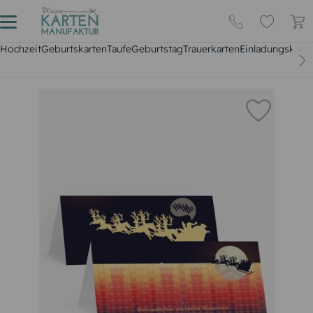
Hochzeit
Geburtskarten
Taufe
Geburtstag
Trauerkarten
Einladungskarte