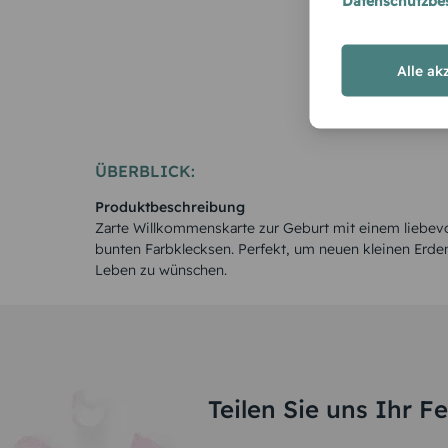
Datenschutzb
minimalistisch
Alle ak
ÜBERBLICK:
Produktbeschreibung
Zarte Willkommenskarte zur Geburt mit einem liebevol
bunten Farbklecksen. Perfekt, um neuen kleinen Erden
Leben zu wünschen.
Teilen Sie uns Ihr F