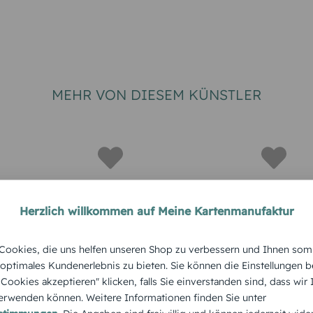
MEHR VON DIESEM KÜNSTLER
Herzlich willkommen auf Meine Kartenmanufaktur
SSE
GEBURTSTAG
ookies, die uns helfen unseren Shop zu verbessern und Ihnen som
Geburtst
ußkarte
Aquarell-
 optimales Kundenerlebnis zu bieten. Sie können die Einstellungen b
„Happy Bi
 – Liebe
Seifenblasenkarte –
e Cookies akzeptieren" klicken, falls Sie einverstanden sind, dass wir
Aquarell-
rwenden können. Weitere Informationen finden Sie unter
höner Tag
Für Dich einen