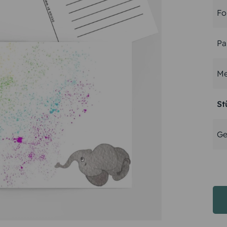
Fo
Pa
Me
St
Ge