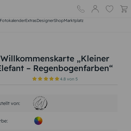
Fotokalender
Extras
DesignerShop
Marktplatz
Willkommenskarte „Kleiner
Elefant – Regenbogenfarben“
4.8
von
5
stellt von:
rbe: