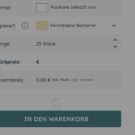
rmat:
Postkarte 148x105 mm
pierart:
Feinstpapier Bechamel
nge:
ückpreis:
2,55 €
samtpreis:
63,75 €
Inkl. MwSt.
zzgl. Versand
Spätester Versandtermin
Montag,
10.8.2026
IN DEN WARENKORB