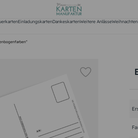
uerkarten
Einladungskarten
Dankeskarten
Weitere Anlässe
Weihnachten
genbogenfarben“
Er
Fa