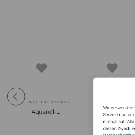
WEITERE ANLÄSSE
WEITERE ANLÄ
Wir verwenden C
Aquarell-
Aquarell-Gr
Service und ein
Neujahrskarte Uhr –
Kornblumen
einfach auf "All
diesen Zweck ve
Happy New Year
Grüße & sc