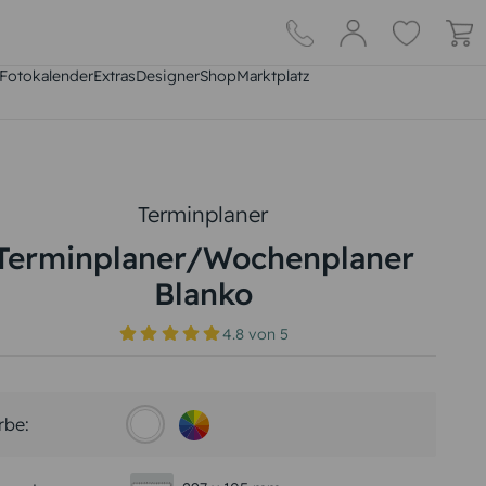
Fotokalender
Extras
DesignerShop
Marktplatz
Terminplaner
Terminplaner/Wochenplaner
Blanko
4.8
von
5
rbe: