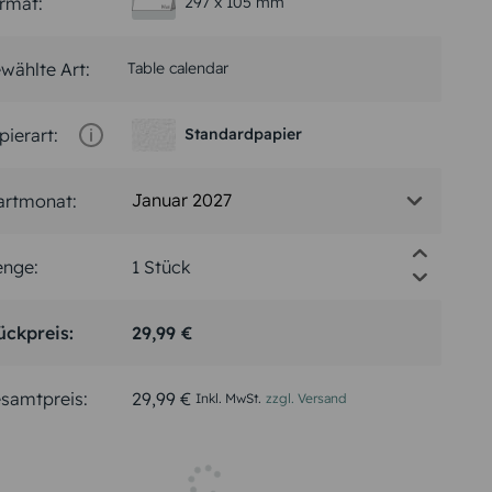
rmat:
297 x 105 mm
wählte Art:
Table calendar
pierart:
Standardpapier
Januar 2027
artmonat:
nge:
ückpreis:
29,99 €
samtpreis:
29,99 €
Inkl. MwSt.
zzgl. Versand