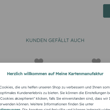
KUNDEN GEFÄLLT AUCH
Herzlich willkommen auf Meine Kartenmanufaktur
ookies, die uns helfen unseren Shop zu verbessern und Ihnen som
R
TERMINPLANER
TERMINPLA
 optimales Kundenerlebnis zu bieten. Sie können die Einstellungen b
er/Woche
Terminplaner/Woche
Terminpl
e Cookies akzeptieren" klicken, falls Sie einverstanden sind, dass wir
rwenden können. Weitere Informationen finden Sie unter
ell
nplaner Modern
nplaner 
estimmungen
. Die Angaben sind freiwillig und können jederzeit wide