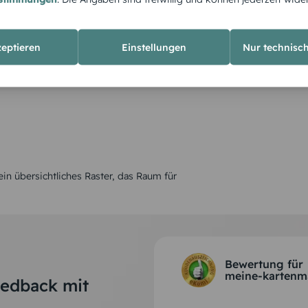
zeptieren
Einstellungen
Nur technisc
ein übersichtliches Raster, das Raum für
Bewertung für
meine-kartenm
eedback mit