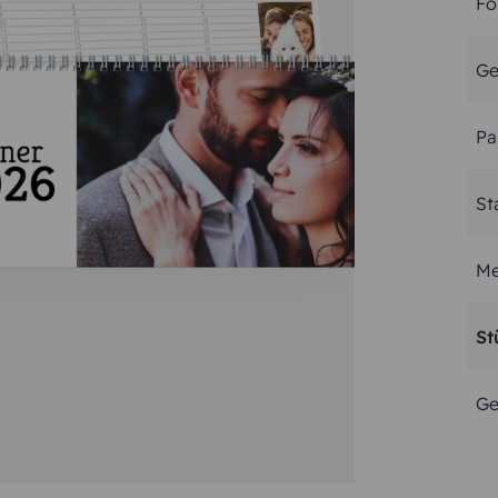
Fo
Ge
Pa
St
Me
St
Ge