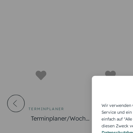
Wir verwenden C
TERMINPLANER
TERMINPLANE
Service und ein
Terminplaner/Woche
Terminplan
einfach auf "All
diesen Zweck ve
nplaner Blanko
nplaner Past
Datenschutzb