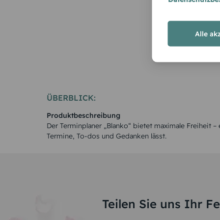
Alle ak
ÜBERBLICK:
Produktbeschreibung
Der Terminplaner „Blanko“ bietet maximale Freiheit – 
Termine, To-dos und Gedanken lässt.
Teilen Sie uns Ihr F