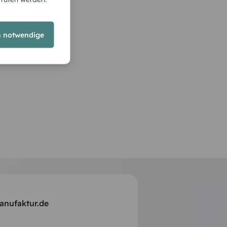
h notwendige
anufaktur.de