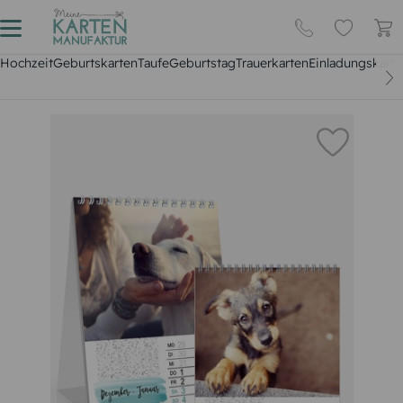
Hochzeit
Geburtskarten
Taufe
Geburtstag
Trauerkarten
Einladungskarte