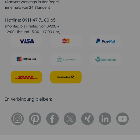
(Antwort Werktags in der Regel
Sprüche zur Konfirmation & Kommunion
innerhalb von 24 Stunden)
Weihnachtsgedichte
Valentinstag Sprüche
Liebessprüche
Hotline:
0911 47 71 80 65
Geburtstagssprüche
(Montag bis Freitag von 09:00 –
Trauersprüche
12:00 Uhr und 13:00 – 17:00 Uhr)
Hochzeitstag Sprüche
Konfirmation Glückwünsche
Sprüche zur Geburt
In Verbindung bleiben: