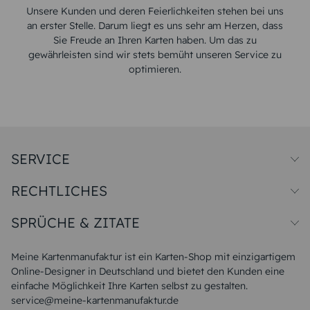
Unsere Kunden und deren Feierlichkeiten stehen bei uns
an erster Stelle. Darum liegt es uns sehr am Herzen, dass
Sie Freude an Ihren Karten haben. Um das zu
gewährleisten sind wir stets bemüht unseren Service zu
optimieren.
SERVICE
Preise und Versand
RECHTLICHES
Papiersorten
Muster/Musterset
Impressum
Unsere Produktion
SPRÜCHE & ZITATE
Widerrufsbelehrung
Magazin
Datenschutz
Sitemap
Alle Sprüche & Zitate
AGB
FAQ
Liebeskummer Sprüche
Meine Kartenmanufaktur ist ein Karten-Shop mit einzigartigem
Danke Sprüche
Online-Designer in Deutschland und bietet den Kunden eine
Sommer Sprüche
einfache Möglichkeit Ihre Karten selbst zu gestalten.
Muttertagssprüche
service@meine-kartenmanufaktur.de
Sprüche zur Hochzeit