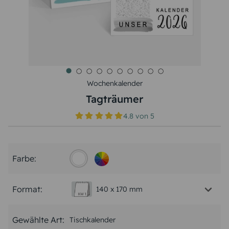
Wochenkalender
Tagträumer
4.8
von
5
Farbe:
Format:
140 x 170 mm
Gewählte Art:
Tischkalender