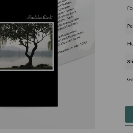
Fo
Pa
Me
St
Ge