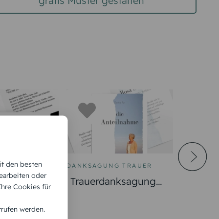
gratis Muster gestalten
it den besten
G TRAUER
DANKSAGUNG TRAUER
earbeiten oder
nksagung
Trauerdanksagung
 Ihre Cookies für
Fotoseite
rrufen werden.