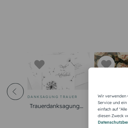
Wir verwenden C
DANKSAGUNG TRAUER
DANKSAGUNG 
Service und ein
Trauerdanksagung
Trauerdank
einfach auf "All
Licht & Leben
Trauer Ros
diesen Zweck ve
Pusteblume
Datenschutzb