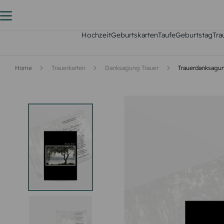
Hochzeit
Geburtskarten
Taufe
Geburtstag
Tra
Home
Trauerkarten
Danksagung Trauer
Trauerdanksagu