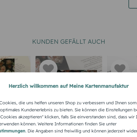
KUNDEN GEFÄLLT AUCH
Herzlich willkommen auf Meine Kartenmanufaktur
ookies, die uns helfen unseren Shop zu verbessern und Ihnen som
TRAUER
DANKSAGUNG TRAUER
DANKSAGUN
 optimales Kundenerlebnis zu bieten. Sie können die Einstellungen b
sagung
Trauerdanksagung
Trauerda
e Cookies akzeptieren" klicken, falls Sie einverstanden sind, dass wir
en hoch
Trauer Rosen quer
Tree quer
rwenden können. Weitere Informationen finden Sie unter
estimmungen
. Die Angaben sind freiwillig und können jederzeit wide