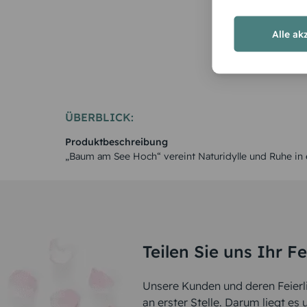
Alle ak
ÜBERBLICK:
Produktbeschreibung
„Baum am See Hoch“ vereint Naturidylle und Ruhe in
Teilen Sie uns Ihr F
Unsere Kunden und deren Feierli
an erster Stelle. Darum liegt es