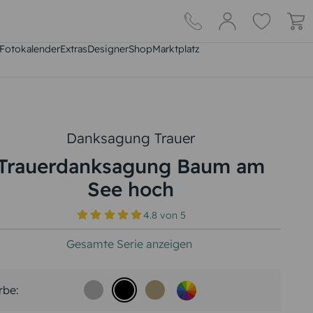
Fotokalender
Extras
DesignerShop
Marktplatz
Danksagung Trauer
Trauerdanksagung Baum am
See hoch
4.8
von
5
Gesamte Serie anzeigen
rbe: