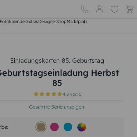
Fotokalender
Extras
DesignerShop
Marktplatz
Einladungskarten 85. Geburtstag
Geburtstagseinladung Herbst
85
4.8
von
5
Gesamte Serie anzeigen
rbe: