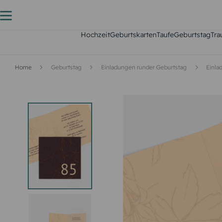
Hochzeit
Geburtskarten
Taufe
Geburtstag
Tra
Home
Geburtstag
Einladungen runder Geburtstag
Einla