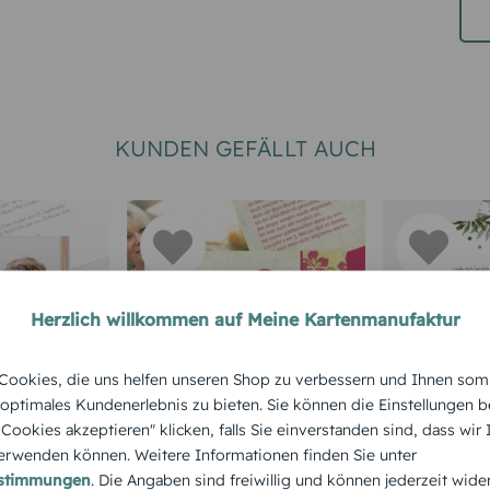
KUNDEN GEFÄLLT AUCH
Herzlich willkommen auf Meine Kartenmanufaktur
EINLADUNGSKARTEN 85.
GEBURTSTA
ookies, die uns helfen unseren Shop zu verbessern und Ihnen som
GEBURTSTAG
seinladun
Geburtst
 optimales Kundenerlebnis zu bieten. Sie können die Einstellungen b
Einladung zum
e Cookies akzeptieren" klicken, falls Sie einverstanden sind, dass wir
 Trennung
Palm Tre
rwenden können. Weitere Informationen finden Sie unter
Geburtstag Hibiskus
estimmungen
. Die Angaben sind freiwillig und können jederzeit wide