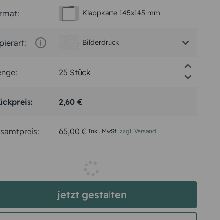
rmat:
Klappkarte 145x145 mm
pierart:
Bilderdruck
nge:
ückpreis:
2,60 €
samtpreis:
65,00 €
Inkl. MwSt.
zzgl. Versand
Spätester Versandtermin
Dienstag,
11.8.2026
jetzt gestalten