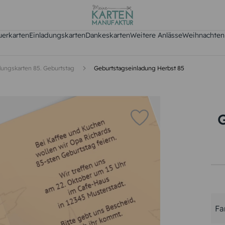
uerkarten
Einladungskarten
Dankeskarten
Weitere Anlässe
Weihnachten
dungskarten 85. Geburtstag
Geburtstagseinladung Herbst 85
Fa