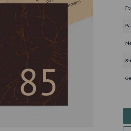
Fo
Pa
Me
St
Ge