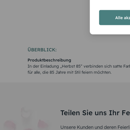
Alle ak
ÜBERBLICK:
Produktbeschreibung
In der Einladung „Herbst 85“ verbinden sich satte Far
für alle, die 85 Jahre mit Stil feiern möchten.
Teilen Sie uns Ihr F
Unsere Kunden und deren Feierli