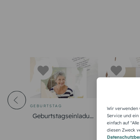
GEBURTSTAG
FOTOKARTEN
Wir verwenden C
Geburtstagseinladun
Geburtstag
Service und ein
einfach auf "All
g Goldener Hauch
g partielle
diesen Zweck ve
Datenschutzb