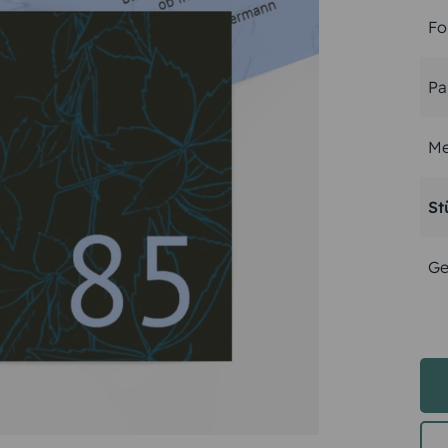
Fo
Pa
Me
St
Ge