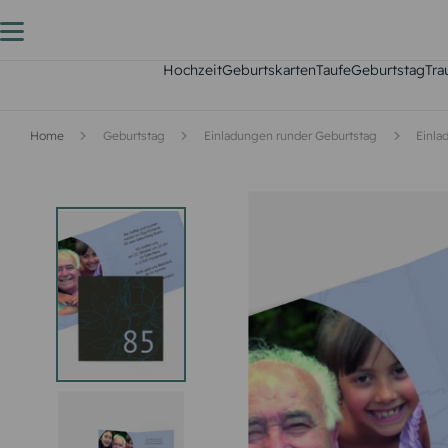
Hochzeit
Geburtskarten
Taufe
Geburtstag
Tra
Home
Geburtstag
Einladungen runder Geburtstag
Einla