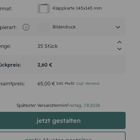
rmat:
Klappkarte 145x145 mm
pierart:
Bilderdruck
nge:
ückpreis:
2,60 €
samtpreis:
65,00 €
Inkl. MwSt.
zzgl. Versand
Spätester Versandtermin
Freitag,
7.8.2026
jetzt gestalten