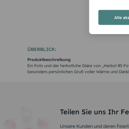
Alle ak
ÜBERBLICK:
Produktbeschreibung
Ein Foto und der herbstliche Glanz von „Herbst 85 F
besonders persönlichen Gruß voller Wärme und Dankb
Teilen Sie uns Ihr F
Unsere Kunden und deren Feierli