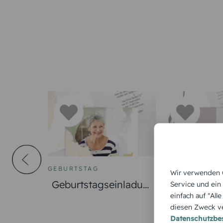
GEBURTSTAG
FOTOKARTEN
Wir verwenden C
Geburtstagseinladun
Geburtstag
Service und ein
einfach auf "All
g Goldener Hauch
g partielle
diesen Zweck ve
Datenschutzb