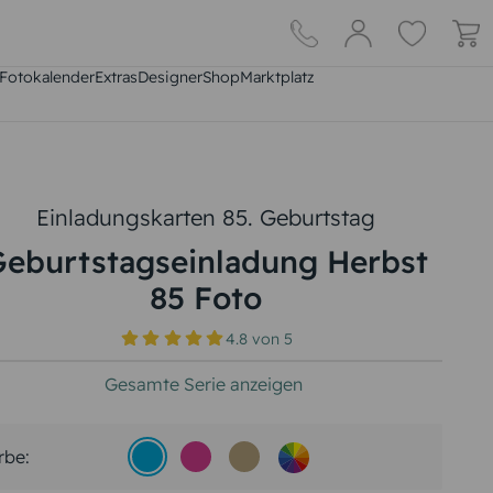
Fotokalender
Extras
DesignerShop
Marktplatz
Einladungskarten 85. Geburtstag
Geburtstagseinladung Herbst
85 Foto
4.8
von
5
Gesamte Serie anzeigen
rbe: