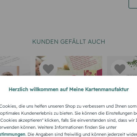
KUNDEN GEFÄLLT AUCH
Herzlich willkommen auf Meine Kartenmanufaktur
EINLADUNGSKARTEN 85.
GEBURTSTA
ookies, die uns helfen unseren Shop zu verbessern und Ihnen som
GEBURTSTAG
seinladun
Geburtst
 optimales Kundenerlebnis zu bieten. Sie können die Einstellungen b
Einladung zum
e Cookies akzeptieren" klicken, falls Sie einverstanden sind, dass wir
 Trennung
Palm Tre
rwenden können. Weitere Informationen finden Sie unter
Geburtstag Hibiskus
estimmungen
. Die Angaben sind freiwillig und können jederzeit wide