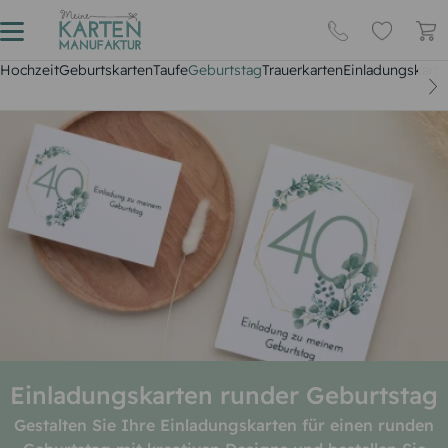
Hochzeit
Geburtskarten
Taufe
Geburtstag
Trauerkarten
Einladungskarte
Einladungskarten runder Geburtstag
Gestalten Sie Ihre Einladungskarten für einen runden