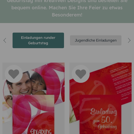
Geburtstag mit kreativen Designs und bestellen Sie
bequem online. Machen Sie Ihre Feier zu etwas
Besonderem!
Einladungen runder
n
Jugendliche Einladungen
Geburtstag