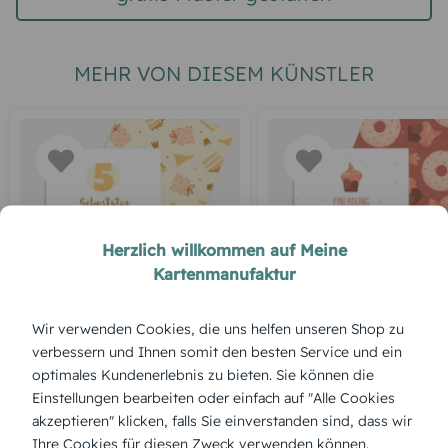
MEHR VON DIESEM KÜNSTLER
Herzlich willkommen auf Meine
Kartenmanufaktur
GEBURTSTAG
GEBURTSTAG
Honigkuchen
Süße Party
Wir verwenden Cookies, die uns helfen unseren Shop zu
verbessern und Ihnen somit den besten Service und ein
optimales Kundenerlebnis zu bieten. Sie können die
Einstellungen bearbeiten oder einfach auf "Alle Cookies
akzeptieren" klicken, falls Sie einverstanden sind, dass wir
Ihre Cookies für diesen Zweck verwenden können.