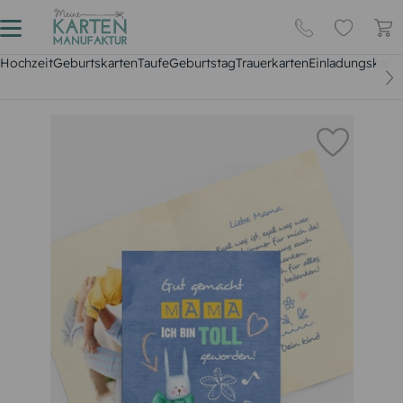
Hochzeit
Geburtskarten
Taufe
Geburtstag
Trauerkarten
Einladungskarte