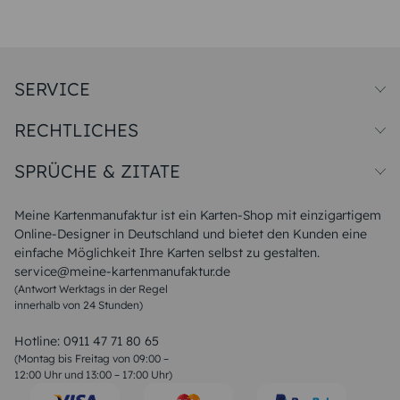
SERVICE
Preise und Versand
RECHTLICHES
Papiersorten
Muster/Musterset
Impressum
Unsere Produktion
SPRÜCHE & ZITATE
Widerrufsbelehrung
Magazin
Datenschutz
Sitemap
Alle Sprüche & Zitate
AGB
FAQ
Liebeskummer Sprüche
Meine Kartenmanufaktur ist ein Karten-Shop mit einzigartigem
Danke Sprüche
Online-Designer in Deutschland und bietet den Kunden eine
Sommer Sprüche
einfache Möglichkeit Ihre Karten selbst zu gestalten.
Muttertagssprüche
service@meine-kartenmanufaktur.de
Sprüche zur Hochzeit
(Antwort Werktags in der Regel
Sprüche zur Konfirmation & Kommunion
innerhalb von 24 Stunden)
Weihnachtsgedichte
Valentinstag Sprüche
Liebessprüche
Hotline:
0911 47 71 80 65
Geburtstagssprüche
(Montag bis Freitag von 09:00 –
Trauersprüche
12:00 Uhr und 13:00 – 17:00 Uhr)
Hochzeitstag Sprüche