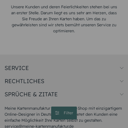
Unsere Kunden und deren Feierlichkeiten stehen bei uns
an erster Stelle. Darum liegt es uns sehr am Herzen, dass
Sie Freude an Ihren Karten haben. Um das zu
gewährleisten sind wir stets bemüht unseren Service zu
optimieren.
SERVICE
Preise und Versand
RECHTLICHES
Papiersorten
Muster/Musterset
Impressum
Unsere Produktion
SPRÜCHE & ZITATE
Widerrufsbelehrung
Magazin
Datenschutz
Sitemap
Alle Sprüche & Zitate
AGB
FAQ
Liebeskummer Sprüche
Meine Kartenmanufaktur ist ein Karten-Shop mit einzigartigem
Danke Sprüche
Filter
Online-Designer in Deutschland und bietet den Kunden eine
Sommer Sprüche
einfache Möglichkeit Ihre Karten selbst zu gestalten.
Muttertagssprüche
service@meine-kartenmanufaktur.de
Sprüche zur Hochzeit