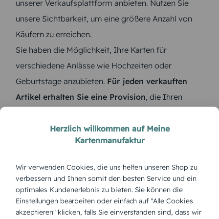
unserer Verkaufsplattform anbieten. Nutzen Sie
unsere Sichtbarkeit, um eine größere Anzahl von
Käufern zu erreichen.
Sie haben die Möglichkeit, Ihre Karten für
verschiedene Anlässe wie Hochzeiten oder
Geburtstage anzubieten.
Für jeden verkauften
Artikel erhalten Sie eine Provision
, die Ihren
Verdienst steigert. Ferner können Ihre Kunden
hochwertiges Papier für die Karten auswählen oder
Herzlich willkommen auf Meine
Kartenmanufaktur
auch
passende Briefumschläge
mitbestellen. Diese
kleinen Extras können entscheidend sein, um sich
Wir verwenden Cookies, die uns helfen unseren Shop zu
von der Konkurrenz abzuheben.
verbessern und Ihnen somit den besten Service und ein
optimales Kundenerlebnis zu bieten. Sie können die
Starten Sie jetzt und bringen Sie Ihre kreativen
Einstellungen bearbeiten oder einfach auf "Alle Cookies
Designs auf den Markt!
akzeptieren" klicken, falls Sie einverstanden sind, dass wir