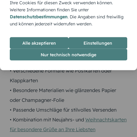
und Ideen für Ihre Neujahrskarten:
Ihre Cookies für diesen Zweck verwenden können.
Weitere Informationen finden Sie unter
• Kreative Designs mit Jahreswechsel- und
Datenschutzbestimmungen
. Die Angaben sind freiwillig
Feuerwerk-Motiven
und können jederzeit widerrufen werden.
• Persönliche Fotos für individuelle
Neujahrsgrußkarten
Alle akzeptieren
Einstellungen
• Witzige Sprüche und Glücksbringer für eine
Nur technisch notwendige
humorvolle Note
• Verschiedene Formate wie Postkarten oder
Klappkarten
• Besondere Materialien wie glänzendes Papier
oder Champagner-Folie
• Passende Umschläge für stilvolles Versenden
• Kombination mit Neujahrs- und
Weihnachtskarten
für besondere Grüße an Ihre Liebsten