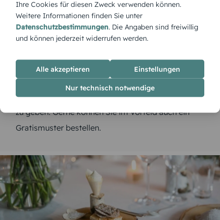
und natürlich mit speziellen Schriftarten können Sie
Ihre Cookies für diesen Zweck verwenden können.
Weitere Informationen finden Sie unter
die
Tischkarten zur Taufe selbst gestalten
und so
Datenschutzbestimmungen
. Die Angaben sind freiwillig
nicht nur individuell werden lassen, sondern auch
und können jederzeit widerrufen werden.
optisch an die Einladungskarten anpassen. Das ist
wie ein roter Faden, der sich durch die Feier zieht.
Alle akzeptieren
Einstellungen
Eine schöne Möglichkeit, Tischkarten zur Taufe zu
Nur technisch notwendige
gestalten und so dem Ganzen das gewisse Etwas
zu geben. Gerne können Sie im Vorfeld auch ein
Gratismuster bestellen.