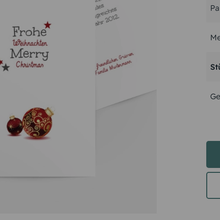
Pa
Me
St
Ge