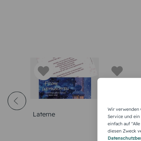
Wir verwenden C
Laterne
Schnörkelhi
Service und ein
einfach auf "All
diesen Zweck ve
Datenschutzb