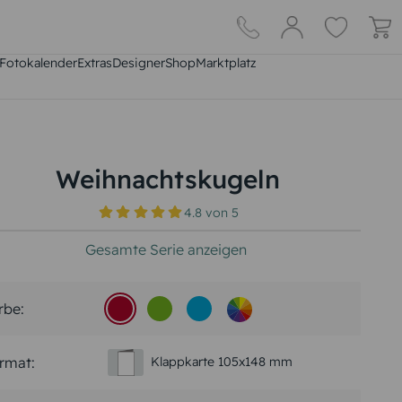
Fotokalender
Extras
DesignerShop
Marktplatz
Weihnachtskugeln
4.8
von
5
Gesamte Serie anzeigen
rbe:
rmat:
Klappkarte 105x148 mm