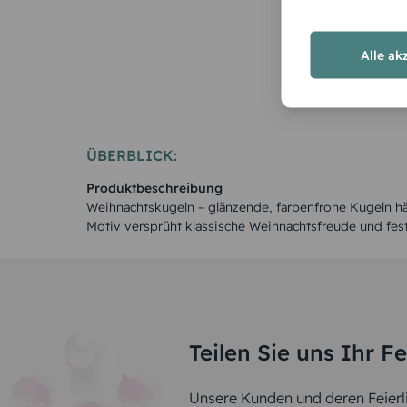
Alle ak
ÜBERBLICK:
Produktbeschreibung
Weihnachtskugeln – glänzende, farbenfrohe Kugeln h
Motiv versprüht klassische Weihnachtsfreude und festl
Teilen Sie uns Ihr F
Unsere Kunden und deren Feierli