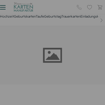
Hochzeit
Geburtskarten
Taufe
Geburtstag
Trauerkarten
Einladungskarte
Weihnachtsgrusskarten
Festliche Grüße für Freunde und Verwandte