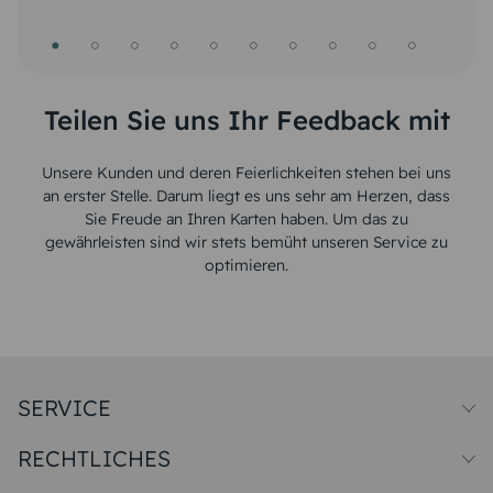
Reklamation ist vorteilhaft. Danke
Vielen Dank.
Teilen Sie uns Ihr Feedback mit
Unsere Kunden und deren Feierlichkeiten stehen bei uns
an erster Stelle. Darum liegt es uns sehr am Herzen, dass
Sie Freude an Ihren Karten haben. Um das zu
gewährleisten sind wir stets bemüht unseren Service zu
optimieren.
SERVICE
Preise und Versand
RECHTLICHES
Papiersorten
Muster/Musterset
Impressum