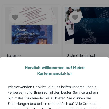
Laterne
Schnörkelhirsch
Herzlich willkommen auf Meine
Kartenmanufaktur
ÜBERBLICK:
Wir verwenden Cookies, die uns helfen unseren Shop zu
Produktbeschreibung
verbessern und Ihnen somit den besten Service und ein
„Drei Heilige Könige“ in privater Ausführung vermitteln
optimales Kundenerlebnis zu bieten. Sie können die
denselben Zauber wie in den biblischen Erzählungen,
Einstellungen bearbeiten oder einfach auf "Alle Cookies
begleitet vom Schein ferner Sterne.