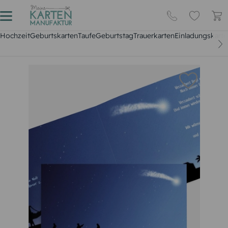
Hochzeit
Geburtskarten
Taufe
Geburtstag
Trauerkarten
Einladungskarte