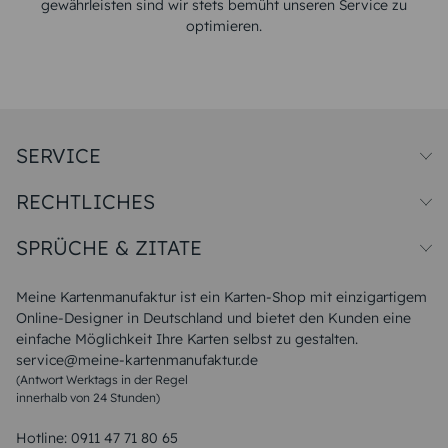
gewährleisten sind wir stets bemüht unseren Service zu
optimieren.
SERVICE
Preise und Versand
RECHTLICHES
Papiersorten
Muster/Musterset
Impressum
Unsere Produktion
SPRÜCHE & ZITATE
Widerrufsbelehrung
Magazin
Datenschutz
Sitemap
Alle Sprüche & Zitate
AGB
FAQ
Liebeskummer Sprüche
Meine Kartenmanufaktur ist ein Karten-Shop mit einzigartigem
Danke Sprüche
Online-Designer in Deutschland und bietet den Kunden eine
Sommer Sprüche
einfache Möglichkeit Ihre Karten selbst zu gestalten.
Muttertagssprüche
service@meine-kartenmanufaktur.de
Sprüche zur Hochzeit
(Antwort Werktags in der Regel
Sprüche zur Konfirmation & Kommunion
innerhalb von 24 Stunden)
Weihnachtsgedichte
Valentinstag Sprüche
Liebessprüche
Hotline:
0911 47 71 80 65