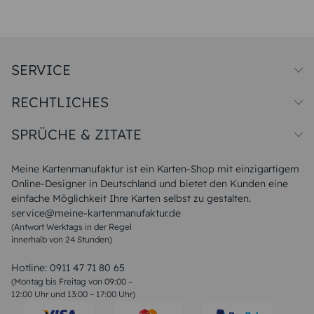
SERVICE
Preise und Versand
RECHTLICHES
Papiersorten
Muster/Musterset
Impressum
Unsere Produktion
SPRÜCHE & ZITATE
Widerrufsbelehrung
Magazin
Datenschutz
Sitemap
Alle Sprüche & Zitate
AGB
FAQ
Liebeskummer Sprüche
Meine Kartenmanufaktur ist ein Karten-Shop mit einzigartigem
Danke Sprüche
Online-Designer in Deutschland und bietet den Kunden eine
Sommer Sprüche
einfache Möglichkeit Ihre Karten selbst zu gestalten.
Muttertagssprüche
service@meine-kartenmanufaktur.de
Sprüche zur Hochzeit
(Antwort Werktags in der Regel
Sprüche zur Konfirmation & Kommunion
innerhalb von 24 Stunden)
Weihnachtsgedichte
Valentinstag Sprüche
Liebessprüche
Hotline:
0911 47 71 80 65
Geburtstagssprüche
(Montag bis Freitag von 09:00 –
Trauersprüche
12:00 Uhr und 13:00 – 17:00 Uhr)
Hochzeitstag Sprüche