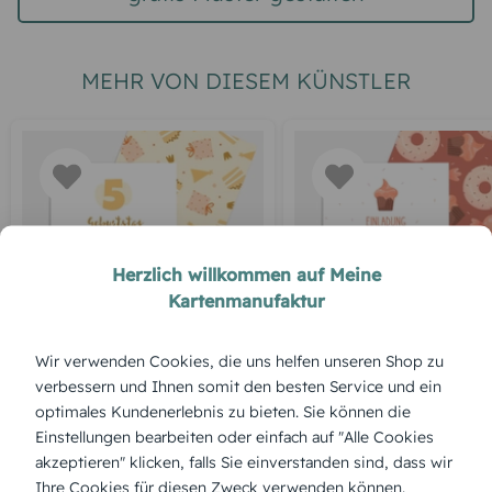
MEHR VON DIESEM KÜNSTLER
Herzlich willkommen auf Meine
Kartenmanufaktur
GEBURTSTAG
GEBURTSTAG
Honigkuchen
Süße Party
Wir verwenden Cookies, die uns helfen unseren Shop zu
verbessern und Ihnen somit den besten Service und ein
optimales Kundenerlebnis zu bieten. Sie können die
Einstellungen bearbeiten oder einfach auf "Alle Cookies
akzeptieren" klicken, falls Sie einverstanden sind, dass wir
Ihre Cookies für diesen Zweck verwenden können.