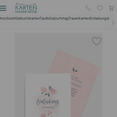
Hochzeit
Geburtskarten
Taufe
Geburtstag
Trauerkarten
Einladungskarte