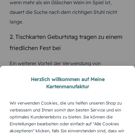
wenn mehr als ein Gläschen Wein im Spiel ist,
dauert die Suche nach dem richtigen Stuhl nicht
lange.
2. Tischkarten Geburtstag tragen zu einem
friedlichen Fest bei
Ein weiterer Vorteil der Verwendung von
Tischkarten bei der Geburtstagsfeier ist, dass Sie
Herzlich willkommen auf Meine
dadurch die Gäste unauffällig strukturieren können.
Kartenmanufaktur
Setzen Sie zerstrittene Ex-Partner möglichst weit
auseinander. Auch geschiedene Schwiegereltern
Wir verwenden Cookies, die uns helfen unseren Shop zu
verbessern und Ihnen somit den besten Service und ein
sollten, wenn kein Frieden zwischen ihnen herrscht,
optimales Kundenerlebnis zu bieten. Sie können die
nicht am gleichen Tisch Platz nehmen. Dagegen
Einstellungen bearbeiten oder einfach auf "Alle Cookies
dürfen es sich passende Gesprächspartner gerne
akzeptieren" klicken, falls Sie einverstanden sind, dass wir