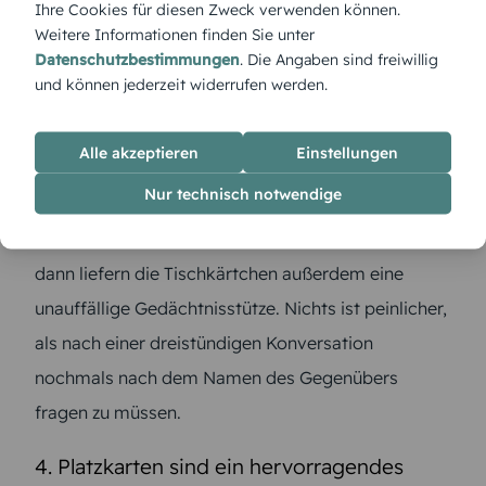
Ihre Cookies für diesen Zweck verwenden können.
Seite an Seite gemütlich machen.
Weitere Informationen finden Sie unter
Datenschutzbestimmungen
. Die Angaben sind freiwillig
3. Namenskärtchen regen die Gespräche
und können jederzeit widerrufen werden.
an
Alle akzeptieren
Einstellungen
Bereits bei der Suche nach dem eigenen Sitzplatz
Nur technisch notwendige
entstehen oft spannende Unterhaltungen. Sind die
Sitznachbarn bisher nicht miteinander bekannt,
dann liefern die Tischkärtchen außerdem eine
unauffällige Gedächtnisstütze. Nichts ist peinlicher,
als nach einer dreistündigen Konversation
nochmals nach dem Namen des Gegenübers
fragen zu müssen.
4. Platzkarten sind ein hervorragendes