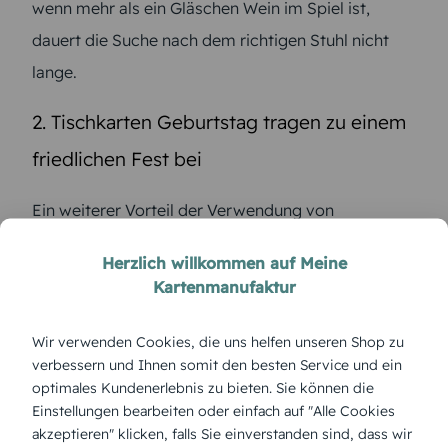
wenn mehr als ein Gläschen Wein im Spiel ist,
dauert die Suche nach dem richtigen Stuhl nicht
lange.
2. Tischkarten Geburtstag tragen zu einem
friedlichen Fest bei
Ein weiterer Vorteil der Verwendung von
Tischkarten bei der Geburtstagsfeier ist, dass Sie
Herzlich willkommen auf Meine
dadurch die Gäste unauffällig strukturieren können.
Kartenmanufaktur
Setzen Sie zerstrittene Ex-Partner möglichst weit
auseinander. Auch geschiedene Schwiegereltern
Wir verwenden Cookies, die uns helfen unseren Shop zu
verbessern und Ihnen somit den besten Service und ein
sollten, wenn kein Frieden zwischen ihnen herrscht,
optimales Kundenerlebnis zu bieten. Sie können die
nicht am gleichen Tisch Platz nehmen. Dagegen
Einstellungen bearbeiten oder einfach auf "Alle Cookies
dürfen es sich passende Gesprächspartner gerne
akzeptieren" klicken, falls Sie einverstanden sind, dass wir