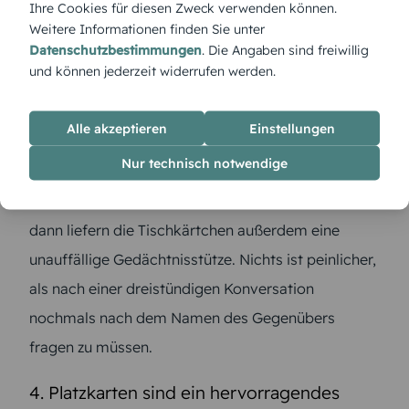
Ihre Cookies für diesen Zweck verwenden können.
Seite an Seite gemütlich machen.
Weitere Informationen finden Sie unter
Datenschutzbestimmungen
. Die Angaben sind freiwillig
3. Namenskärtchen regen die Gespräche
und können jederzeit widerrufen werden.
an
Alle akzeptieren
Einstellungen
Bereits bei der Suche nach dem eigenen Sitzplatz
Nur technisch notwendige
entstehen oft spannende Unterhaltungen. Sind die
Sitznachbarn bisher nicht miteinander bekannt,
dann liefern die Tischkärtchen außerdem eine
unauffällige Gedächtnisstütze. Nichts ist peinlicher,
als nach einer dreistündigen Konversation
nochmals nach dem Namen des Gegenübers
fragen zu müssen.
4. Platzkarten sind ein hervorragendes