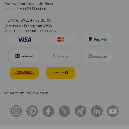
(Antwort Werktags in der Regel
Sprüche zur Konfirmation & Kommunion
innerhalb von 24 Stunden)
Weihnachtsgedichte
Valentinstag Sprüche
Liebessprüche
Hotline:
0911 47 71 80 65
Geburtstagssprüche
(Montag bis Freitag von 09:00 –
Trauersprüche
12:00 Uhr und 13:00 – 17:00 Uhr)
Hochzeitstag Sprüche
Konfirmation Glückwünsche
Sprüche zur Geburt
In Verbindung bleiben: