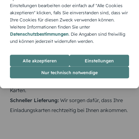
profitieren Sie von:
Einstellungen bearbeiten oder einfach auf "Alle Cookies
Vielfältigen Designvorlagen:
Wählen Sie aus
akzeptieren" klicken, falls Sie einverstanden sind, dass wir
Ihre Cookies für diesen Zweck verwenden können.
modernen, klassischen und religiösen Motiven.
Weitere Informationen finden Sie unter
Persönlicher Gestaltung:
Laden Sie Fotos hoch,
Datenschutzbestimmungen
. Die Angaben sind freiwillig
fügen Sie eigene Texte hinzu und wählen Sie Ihre
und können jederzeit widerrufen werden.
Lieblingsfarben.
Hochwertigen Papieren:
Von edlem Feinstpapier
Alle akzeptieren
Einstellungen
bis zu umweltfreundlichen Recycling-Optionen –
Nur technisch notwendige
wir bieten die passende Papierqualität für Ihre
Karten.
Schneller Lieferung:
Wir sorgen dafür, dass Ihre
Einladungskarten rechtzeitig bei Ihnen ankommen.