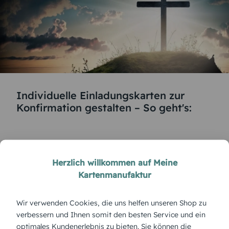
Individuelle Einladungskarten zur
Konfirmation gestalten – So geht's:
Herzlich willkommen auf Meine
Kartenmanufaktur
Damit niemand diesen wichtigen Tag vergisst, ist
es sinnvoll,
Einladungskarten zur Konfirmation
Wir verwenden Cookies, die uns helfen unseren Shop zu
online zu erstellen. Bei Meine-Kartenmanufaktur.de
verbessern und Ihnen somit den besten Service und ein
optimales Kundenerlebnis zu bieten. Sie können die