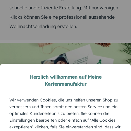
schnelle und effiziente Erstellung. Mit nur wenigen
Klicks können Sie eine professionell aussehende
Weihnachtseinladung erstellen.
Herzlich willkommen auf Meine
Kartenmanufaktur
Wir verwenden Cookies, die uns helfen unseren Shop zu
verbessern und Ihnen somit den besten Service und ein
optimales Kundenerlebnis zu bieten. Sie können die
Einladung zum Weihnachtsessen kann
Einstellungen bearbeiten oder einfach auf "Alle Cookies
jeder gestalten
akzeptieren" klicken, falls Sie einverstanden sind, dass wir