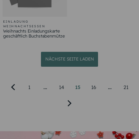
EINLADUNG
WEIHNACHTSESSEN
Weihnachts Einladungskarte
geschäftlich Buchstabenmütze
NÄCHSTE SEITE LADEN
1
...
14
15
16
...
21