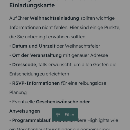
Einladungskarte
Auf Ihrer
Weihnachtseinladung
sollten wichtige
Informationen nicht fehlen. Hier sind einige Punkte,
die Sie unbedingt erwähnen sollten:
•
Datum und Uhrzeit
der Weihnachtsfeier
•
Ort der Veranstaltung
mit genauer Adresse
•
Dresscode
, falls erwünscht, um allen Gästen die
Entscheidung zu erleichtern
•
RSVP-Informationen
für eine reibungslose
Planung
• Eventuelle
Geschenkwünsche oder
Anweisungen
Filter
•
Programmablauf
oder besondere Highlights wie
ein Geschenkaustausch oder ein gemeinsamer