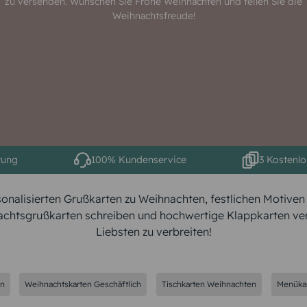
zu versenden. Wünschen Sie Frohe Weihnachten und teilen Sie die
Weihnachtsfreude!
tung
100% Kundenservice
3 Kostenlo
sonalisierten Grußkarten zu Weihnachten, festlichen Motive
nachtsgrußkarten schreiben und hochwertige Klappkarten v
Liebsten zu verbreiten!
en
Weihnachtskarten Geschäftlich
Tischkarten Weihnachten
Menüka