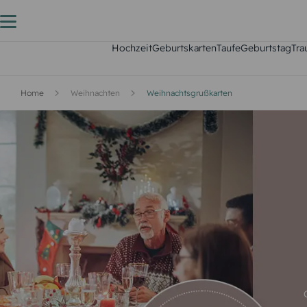
Hochzeit
Geburtskarten
Taufe
Geburtstag
Tra
Home
Weihnachten
Weihnachtsgrußkarten