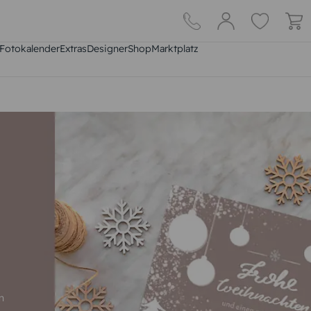
Fotokalender
Extras
DesignerShop
Marktplatz
n